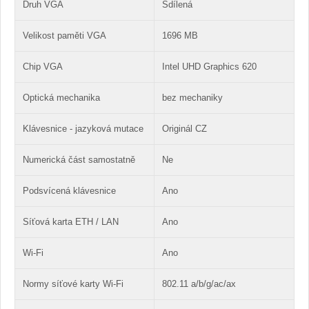
Druh VGA
Sdílená
Velikost paměti VGA
1696 MB
Chip VGA
Intel UHD Graphics 620
Optická mechanika
bez mechaniky
Klávesnice - jazyková mutace
Originál CZ
Numerická část samostatně
Ne
Podsvícená klávesnice
Ano
Síťová karta ETH / LAN
Ano
Wi-Fi
Ano
Normy síťové karty Wi-Fi
802.11 a/b/g/ac/ax