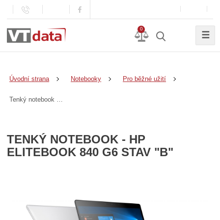
0
☰
Úvodní strana
Notebooky
Pro běžné užití
Tenký notebook - HP EliteBook 840 G6 stav "B"
TENKÝ NOTEBOOK - HP
ELITEBOOK 840 G6 STAV "B"