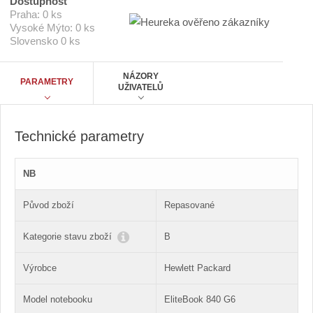
Dostupnost
4
p
Praha:
0 ks
0
o
Vysoké Mýto:
0 ks
G
Slovensko
0 ks
č
6
i
e
5
t
NÁZORY
/
PARAMETRY
UŽIVATELŮ
1
,
6
/
1
Technické parametry
6
/
2
NB
5
6
/
Původ zboží
Repasované
B
Kategorie stavu zboží
B
Výrobce
Hewlett Packard
Model notebooku
EliteBook 840 G6