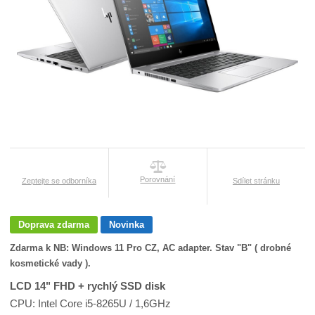
Porovnání
Zeptejte se odborníka
Sdílet stránku
Doprava zdarma
Novinka
Zdarma k NB: Windows 11 Pro CZ, AC adapter. Stav "B" ( drobné
kosmetické vady ).
LCD 14" FHD + rychlý SSD disk
CPU: Intel Core i5-8265U / 1,6GHz