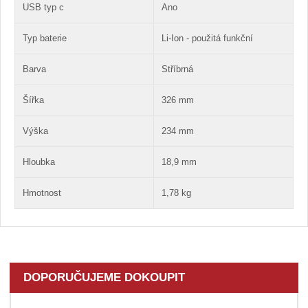
USB typ c
Ano
Typ baterie
Li-Ion - použitá funkční
Barva
Stříbrná
Šířka
326 mm
Výška
234 mm
Hloubka
18,9 mm
Hmotnost
1,78 kg
DOPORUČUJEME DOKOUPIT