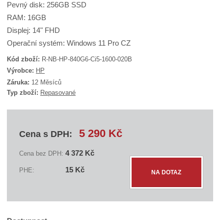
Pevný disk: 256GB SSD
RAM: 16GB
Displej: 14" FHD
Operační systém: Windows 11 Pro CZ
Kód zboží:
R-NB-HP-840G6-Ci5-1600-020B
K
Výrobce:
HP
ó
Záruka:
12 Měsíců
d
Typ zboží:
Repasované
d
o
d
a
v
5 290 Kč
Cena s DPH:
a
t
e
4 372 Kč
Cena bez DPH:
l
Z
e
ks
15 Kč
PHE:
:
NA DOTAZ
m
S
ě
E
n
C
H
i
P
t
8