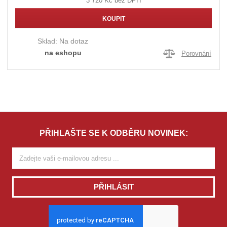
3 720 Kč bez DPH
KOUPIT
Sklad:
Na dotaz
na eshopu
Porovnání
PŘIHLAŠTE SE K ODBĚRU NOVINEK:
PŘIHLÁSIT