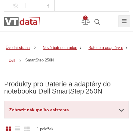
0
☰
Úvodní strana
Nové baterie a adaptéry
Baterie a adaptéry do no
SmartStep 250N
Dell
Produkty pro Baterie a adaptéry do
notebooků Dell SmartStep 250N
Zobrazit nákupního asistenta
O
T
Ř
1
položek