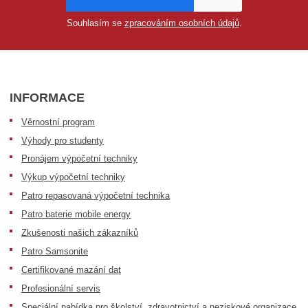
Souhlasím se
zpracováním osobních údajů
.
INFORMACE
Věrnostní program
Výhody pro studenty
Pronájem výpočetní techniky
Výkup výpočetní techniky
Patro repasovaná výpočetní technika
Patro baterie mobile energy
Zkušenosti našich zákazníků
Patro Samsonite
Certifikované mazání dat
Profesionální servis
Speciální nabídka pro školství, zdravotnictví a neziskové organizace