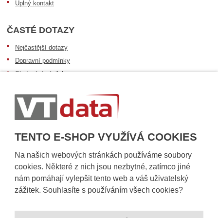
Úplný kontakt
ČASTÉ DOTAZY
Nejčastější dotazy
Dopravní podmínky
Sledování zásilek
Postup při převzetí zásilky
Informace k dostupnosti zboží
Obecné informace
TENTO E-SHOP VYUŽÍVÁ COOKIES
Na našich webových stránkách používáme soubory
cookies. Některé z nich jsou nezbytné, zatímco jiné
nám pomáhají vylepšit tento web a váš uživatelský
zážitek. Souhlasíte s používáním všech cookies?