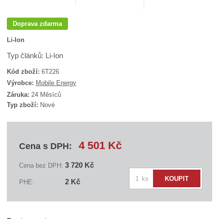
Doprava zdarma
Li-Ion
Typ článků: Li-Ion
Kód zboží:
6T226
K
Výrobce:
Mobile Energy
ó
Záruka:
24 Měsíců
d
Typ zboží:
Nové
d
o
d
a
v
4 501 Kč
Cena s DPH:
a
t
e
3 720 Kč
Cena bez DPH:
l
Z
e
ks
KOUPIT
2 Kč
PHE:
:
m
B
ě
A
n
N
B
i