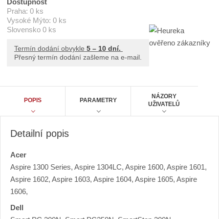
Dostupnost
6
t
Praha:
0 ks
T
2
Vysoké Mýto:
0 ks
p
2
Slovensko
0 ks
o
6
č
Termín dodání obvykle
5 – 10 dní.
e
Přesný termín dodání zašleme na e-mail.
t
NÁZORY
POPIS
PARAMETRY
UŽIVATELŮ
Detailní popis
Acer
Aspire 1300 Series, Aspire 1304LC, Aspire 1600, Aspire 1601,
Aspire 1602, Aspire 1603, Aspire 1604, Aspire 1605, Aspire
1606,
Dell