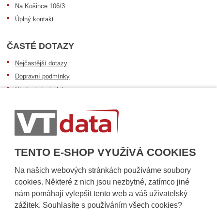
Na Košince 106/3
Úplný kontakt
ČASTÉ DOTAZY
Nejčastější dotazy
Dopravní podmínky
Sledování zásilek
Postup při převzetí zásilky
Informace k dostupnosti zboží
Obecné informace
TENTO E-SHOP VYUŽÍVÁ COOKIES
Na našich webových stránkách používáme soubory
cookies. Některé z nich jsou nezbytné, zatímco jiné
nám pomáhají vylepšit tento web a váš uživatelský
zážitek. Souhlasíte s používáním všech cookies?