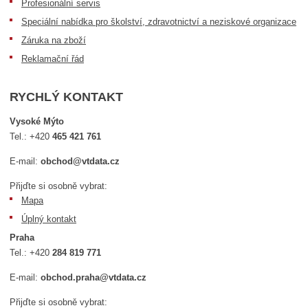
Profesionální servis
Speciální nabídka pro školství, zdravotnictví a neziskové organizace
Záruka na zboží
Reklamační řád
RYCHLÝ KONTAKT
Vysoké Mýto
Tel.:
+420
465 421 761
E-mail:
obchod@vtdata.cz
Přijďte si osobně vybrat:
Mapa
Úplný kontakt
Praha
Tel.:
+420
284 819 771
E-mail:
obchod.praha@vtdata.cz
Přijďte si osobně vybrat: