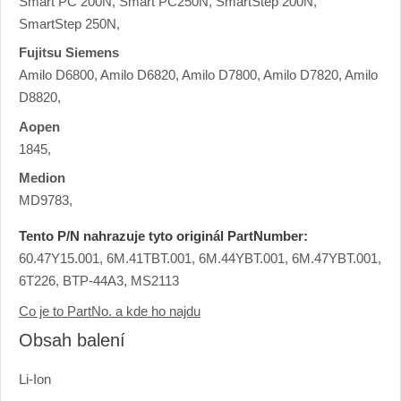
Smart PC 200N, Smart PC250N, SmartStep 200N,
SmartStep 250N,
Fujitsu Siemens
Amilo D6800, Amilo D6820, Amilo D7800, Amilo D7820, Amilo
D8820,
Aopen
1845,
Medion
MD9783,
Tento P/N nahrazuje tyto originál PartNumber:
60.47Y15.001, 6M.41TBT.001, 6M.44YBT.001, 6M.47YBT.001,
6T226, BTP-44A3, MS2113
Co je to PartNo. a kde ho najdu
Obsah balení
Li-Ion