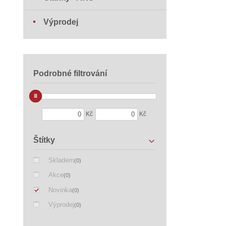
Výprodej
Podrobné filtrování
Kč
Kč
Štítky
Skladem
(0)
Akce
(0)
Novinka
(0)
Výprodej
(0)