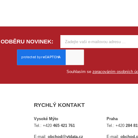
 ODBĚRU NOVINEK:
Souhlasím se
zpracováním osobních úd
RYCHLÝ KONTAKT
Vysoké Mýto
Praha
Tel.:
+420
465 421 761
Tel.:
+420
284 81
E-mail:
obchod@vtdata.cz
E-mail:
obchod.p