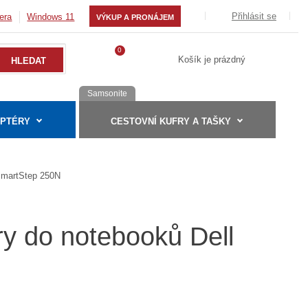
Přihlásit se
era
Windows 11
VÝKUP A PRONÁJEM
0
Košík je prázdný
Samsonite
APTÉRY
CESTOVNÍ KUFRY A TAŠKY
martStep 250N
ry do notebooků Dell