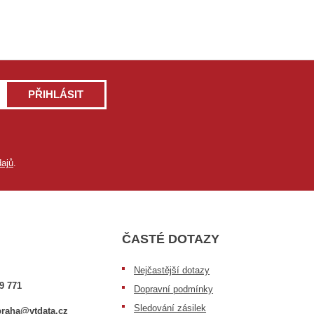
PŘIHLÁSIT
ajů
.
ČASTÉ DOTAZY
Nejčastější dotazy
9 771
Dopravní podmínky
Sledování zásilek
raha@vtdata.cz