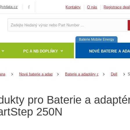
vtdata.cz
Kontakty
O nás
Registrace deal
Baterie Mobile Energy
PC A NB DOPLŇKY
NOVÉ BATERIE A AD
S
ana
Nové baterie a adaptéry
Baterie a adaptéry do notebooků
Dell
dukty pro Baterie a adapté
rtStep 250N