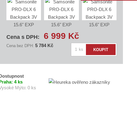
D
2
3
6
1
6 999 Kč
4
Cena s DPH:
7
1
5 784 Kč
Cena bez DPH:
Z
3
ks
KOUPIT
7
m
ě
n
i
Dostupnost
t
Praha:
4 ks
Vysoké Mýto:
0 ks
p
o
č
e
t