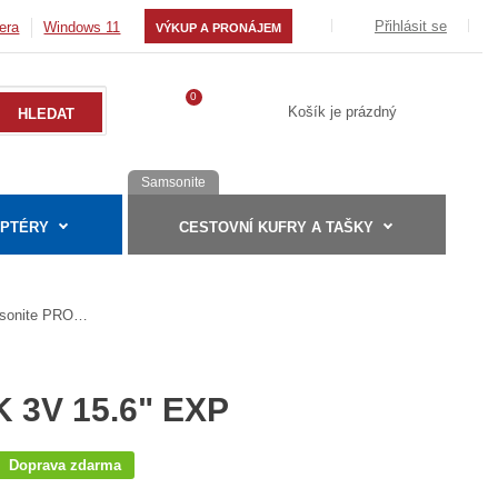
Přihlásit se
era
Windows 11
VÝKUP A PRONÁJEM
0
Košík je prázdný
Samsonite
APTÉRY
CESTOVNÍ KUFRY A TAŠKY
Samsonite PRO-DLX 6 Backpack 3V 15.6" EXP
3V 15.6" EXP
Doprava zdarma