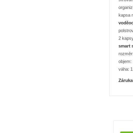
organiz
kapsa 
voděo
polstro
2 kapsy
smart 
rozměr:
objem: 
váha: 1
Záruka 