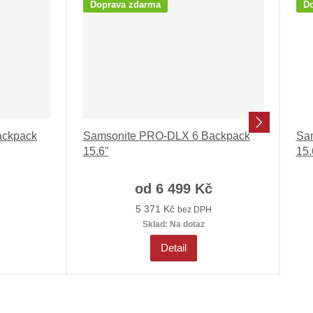
Doprava zdarma
Do
d
ackpack
Samsonite PRO-DLX 6 Backpack
Sa
a
15.6"
15
l
š
od
6 499 Kč
í
5 371 Kč
bez DPH
Sklad:
Na dotaz
Detail