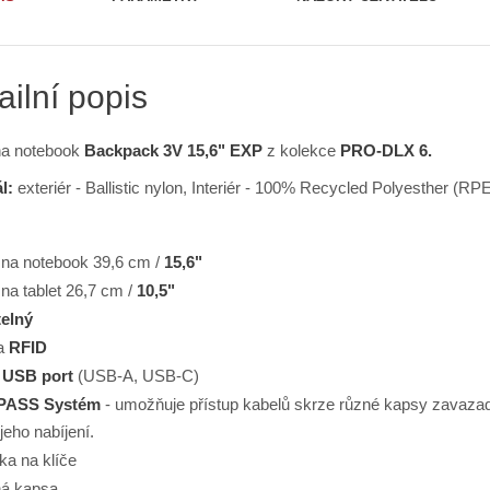
ailní popis
na notebook
Backpack 3V 15,6" EXP
z kolekce
PRO-DLX 6.
l:
exteriér - Ballistic nylon, Interiér - 100% Recycled Polyesther (RP
 na notebook 39,6 cm /
15,6"
 na tablet 26,7 cm /
10,5"
telný
a
RFID
ý USB port
(USB-A, USB-C)
PASS Systém
- umožňuje přístup kabelů skrze různé kapsy zavazadla
eho nabíjení.
ka na klíče
ná kapsa