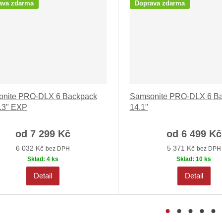
ava zdarma
Doprava zdarma
nite PRO-DLX 6 Backpack
Samsonite PRO-DLX 6 B
.3" EXP
14.1"
od
7 299 Kč
od
6 499 Kč
6 032 Kč
5 371 Kč
bez DPH
bez DPH
Sklad:
4 ks
Sklad:
10 ks
Detail
Detail