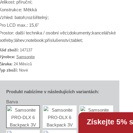
Velikost: příruční;
Konstrukce: Měkká
Vzhled: batoh;rozšiřitelný;
Pro LCD max.: 15,6"
Prostor: další technika / osobní věci;dokumenty;kancelářské
potřeby;láhev;notebook;příslušenství;tablet;
Kód zboží:
147137
K
Výrobce:
Samsonite
ó
Záruka:
24 Měsíců
d
Typ zboží:
Nové
d
o
d
a
v
Produkt nabízíme v následujících variantách:
a
Barva
e
e
Získejte 5% 
S
A
X