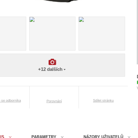
-
+12
dalších
e se odborníka
Sdílet stránku
Porovnání
IS
PARAMETRY
NÁZORY UŽIVATELŮ