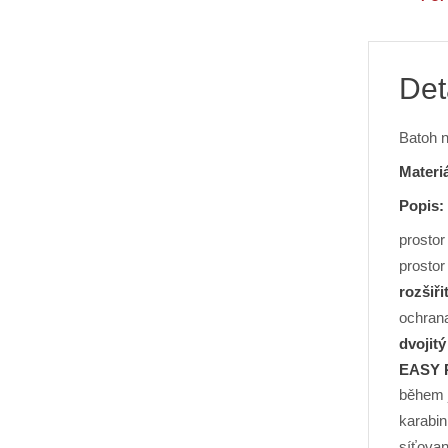
Det
Batoh 
Materiá
Popis:
prostor
prostor
rozšiři
ochran
dvojit
EASY 
během j
karabin
síťova