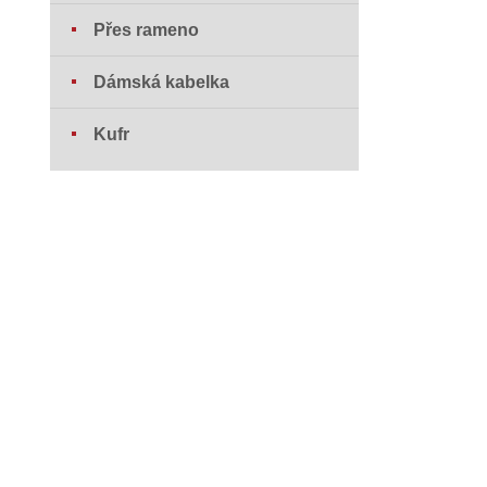
Přes rameno
Dámská kabelka
Kufr