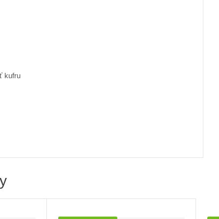
ť kufru
vy