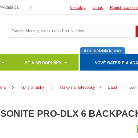
vtdata.cz
Kontakty
O nás
Registrace deal
Baterie Mobile Energy
PC A NB DOPLŇKY
NOVÉ BATERIE A AD
ana
Kufry a tašky
Tašky na notebooky
Batoh
SONITE PRO-DLX 6 BACKPACK 