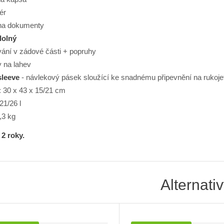
ér
na dokumenty
dolný
vání v zádové části + popruhy
 na lahev
sleeve
- návlekový pásek sloužící ke snadnému připevnění na rukoje
 30 x 43 x 15/21 cm
21/26 l
,3 kg
2 roky.
Alternati