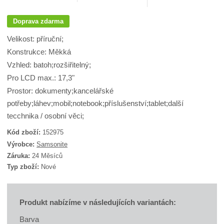
Doprava zdarma
Velikost: příruční;
Konstrukce: Měkká
Vzhled: batoh;rozšiřitelný;
Pro LCD max.: 17,3"
Prostor: dokumenty;kancelářské
potřeby;láhev;mobil;notebook;příslušenství;tablet;další
tecchnika / osobní věci;
Kód zboží:
152975
K
Výrobce:
Samsonite
ó
Záruka:
24 Měsíců
d
Typ zboží:
Nové
d
o
d
a
v
Produkt nabízíme v následujících variantách:
a
t
Barva
e