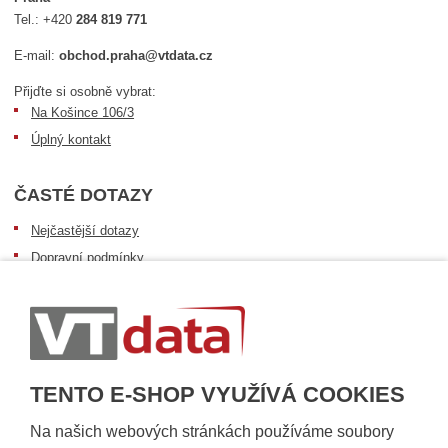
Tel.:
+420
284 819 771
E-mail:
obchod.praha@vtdata.cz
Přijďte si osobně vybrat:
Na Košince 106/3
Úplný kontakt
ČASTÉ DOTAZY
Nejčastější dotazy
Dopravní podmínky
Sledování zásilek
Postup při převzetí zásilky
Informace k dostupnosti zboží
Obecné informace
TENTO E-SHOP VYUŽÍVÁ COOKIES
Na našich webových stránkách používáme soubory