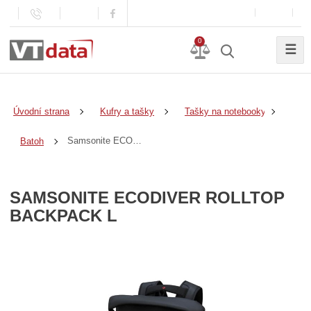
0
☰
Úvodní strana
Kufry a tašky
Tašky na notebooky
Samsonite ECODIVER Rolltop Backpack L
Batoh
SAMSONITE ECODIVER ROLLTOP
BACKPACK L