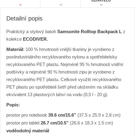
UŽIVATELŮ
t
Detailní popis
Praktický a stylový batoh
Samsonite Rolltop Backpack L
z
kolekce
ECODIVER.
Materiál
:
100 % hmotnosti vnější tkaniny je vyrobeno z
postindustriálního recyklovaného nylonu a spotřebitelsky
recyklovaného PET plastu. Nejméně 95 % hmotnosti vnitřní
podšívky a nejméně 90 % hmotnosti zipu je vyrobeno z
recyklovaného PET plastu. Celkové využití recyklovaného
PET plastu po spotřebiteli šetří před uložením na skládku
ekvivalent 13 plastových lahví na vodu (0,5 l - 20 g).
Popis:
prostor pro notebook
39.6 cm/15.6”
(37.5 x 25.9 x 2.8 cm)
prostor pro tablet
26.7 cm/10.5”
(26.6 x 18.3 x 1.5 cm)
voděodolný materiál