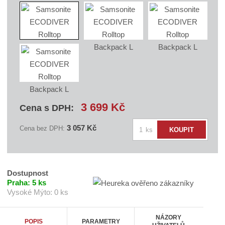
l
e
:
S
A
X
C
1
9
2
-
1
5
3 699 Kč
Cena s DPH:
2
9
Z
3 057 Kč
7
Cena bez DPH:
ks
KOUPIT
5
m
ě
n
i
Dostupnost
t
Praha:
5 ks
Vysoké Mýto:
0 ks
p
o
č
NÁZORY
POPIS
PARAMETRY
e