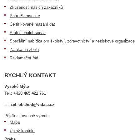
Zkušenosti našich zákazníků
Patro Samsonite
Certifikované mazání dat
Profesionální servis
Speciální nabídka pro školství, zdravotnictví a neziskové organizace
Záruka na zboží
Reklamační řád
RYCHLÝ KONTAKT
Vysoké Mýto
Tel.:
+420
465 421 761
E-mail:
obchod@vtdata.cz
Přijďte si osobně vybrat:
Mapa
Úplný kontakt
Praha