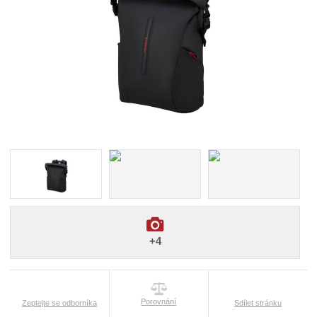
+4
Porovnání
Zeptejte se odborníka
Sdílet stránku