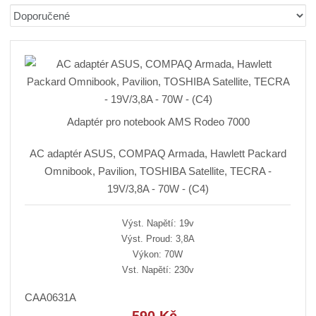
b
a
á
Ř
r
b
d
a
á
u
k
z
z
l
o
e
n
k
k
v
í
o
o
ý
p
v
v
v
r
Adaptér pro notebook AMS Rodeo 7000
ý
ý
ý
o
v
v
p
d
AC adaptér ASUS, COMPAQ Armada, Hawlett Packard
ý
ý
i
u
Omnibook, Pavilion, TOSHIBA Satellite, TECRA -
p
p
s
k
19V/3,8A - 70W - (C4)
i
i
t
ů
s
s
Výst. Napětí: 19v
Výst. Proud: 3,8A
Výkon: 70W
Vst. Napětí: 230v
CAA0631A