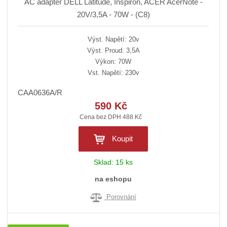
AC adaptér DELL Latitude, Inspiron, ACER AcerNote -
20V/3,5A - 70W - (C8)
Výst. Napětí: 20v
Výst. Proud: 3,5A
Výkon: 70W
Vst. Napětí: 230v
CAA0636A/R
590 Kč
Cena bez DPH 488 Kč
Koupit
Sklad:
15 ks
na eshopu
Porovnání