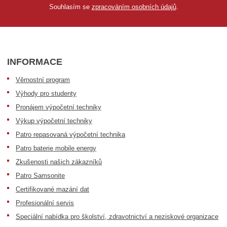
Souhlasím se
zpracováním osobních údajů
.
INFORMACE
Věrnostní program
Výhody pro studenty
Pronájem výpočetní techniky
Výkup výpočetní techniky
Patro repasovaná výpočetní technika
Patro baterie mobile energy
Zkušenosti našich zákazníků
Patro Samsonite
Certifikované mazání dat
Profesionální servis
Speciální nabídka pro školství, zdravotnictví a neziskové organizace