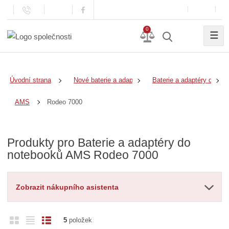
0
☰
Úvodní strana
Nové baterie a adaptéry
Baterie a adaptéry do no
Rodeo 7000
AMS
Produkty pro Baterie a adaptéry do
notebooků AMS Rodeo 7000
Zobrazit nákupního asistenta
O
T
Ř
5
položek