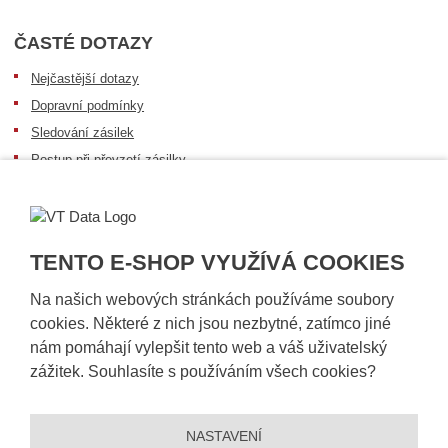
ČASTÉ DOTAZY
Nejčastější dotazy
Dopravní podmínky
Sledování zásilek
Postup při převzetí zásilky
Informace k dostupnosti zboží
Obecné informace
TENTO E-SHOP VYUŽÍVÁ COOKIES
Na našich webových stránkách používáme soubory
cookies. Některé z nich jsou nezbytné, zatímco jiné
nám pomáhají vylepšit tento web a váš uživatelský
zážitek. Souhlasíte s používáním všech cookies?
NASTAVENÍ
© 2026, VT DATA, a.s.