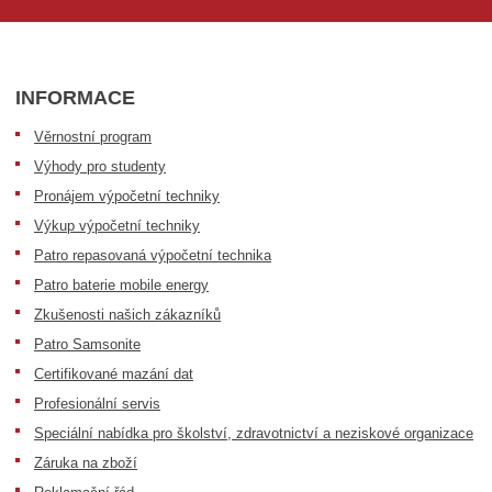
INFORMACE
Věrnostní program
Výhody pro studenty
Pronájem výpočetní techniky
Výkup výpočetní techniky
Patro repasovaná výpočetní technika
Patro baterie mobile energy
Zkušenosti našich zákazníků
Patro Samsonite
Certifikované mazání dat
Profesionální servis
Speciální nabídka pro školství, zdravotnictví a neziskové organizace
Záruka na zboží