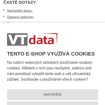
ČASTÉ DOTAZY
Nejčastější dotazy
Dopravní podmínky
Sledování zásilek
Postup při převzetí zásilky
Informace k dostupnosti zboží
Obecné informace
TENTO E-SHOP VYUŽÍVÁ COOKIES
Na našich webových stránkách používáme soubory
cookies. Některé z nich jsou nezbytné, zatímco jiné
nám pomáhají vylepšit tento web a váš uživatelský
zážitek. Souhlasíte s používáním všech cookies?
NASTAVENÍ
© 2026, VT DATA, a.s.
Prohlášení o přístupnosti
|
Ochrana osobních údajů
|
Mapa stránek
|
|