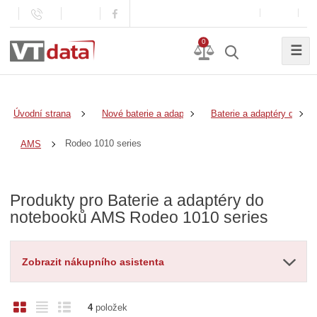
0
☰
Úvodní strana
Nové baterie a adaptéry
Baterie a adaptéry do no
Rodeo 1010 series
AMS
Produkty pro Baterie a adaptéry do
notebooků AMS Rodeo 1010 series
Zobrazit nákupního asistenta
O
T
Ř
4
položek