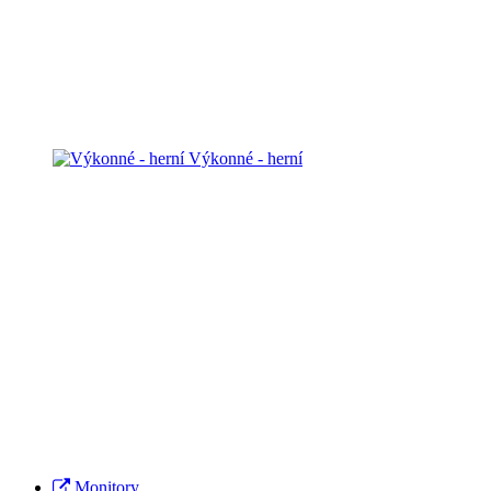
Výkonné - herní
Monitory