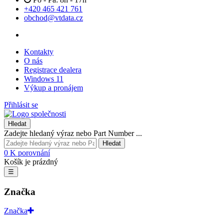
+420 465 421 761
obchod@vtdata.cz
Kontakty
O nás
Registrace dealera
Windows 11
Výkup a pronájem
Přihlásit se
Hledat
Zadejte hledaný výraz nebo Part Number ...
Hledat
0
K porovnání
Košík je prázdný
☰
Značka
Značka