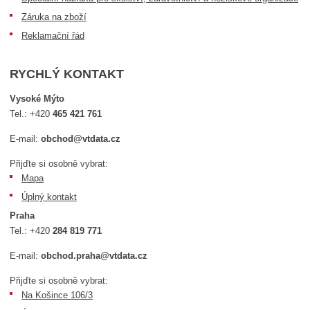
Záruka na zboží
Reklamační řád
RYCHLÝ KONTAKT
Vysoké Mýto
Tel.:
+420
465 421 761
E-mail:
obchod@vtdata.cz
Přijďte si osobně vybrat:
Mapa
Úplný kontakt
Praha
Tel.:
+420
284 819 771
E-mail:
obchod.praha@vtdata.cz
Přijďte si osobně vybrat:
Na Košince 106/3