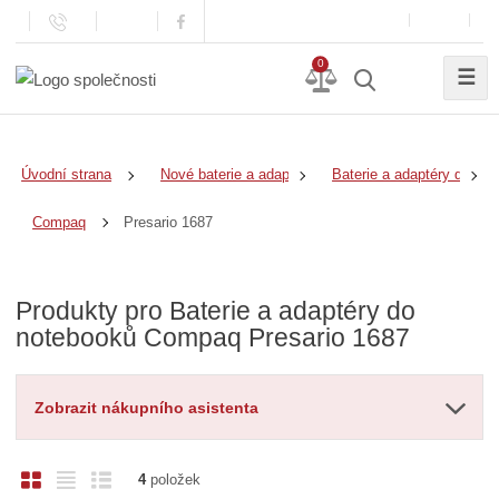
0
☰
Úvodní strana
Nové baterie a adaptéry
Baterie a adaptéry do no
Presario 1687
Compaq
Produkty pro Baterie a adaptéry do
notebooků Compaq Presario 1687
Zobrazit nákupního asistenta
O
T
Ř
4
položek