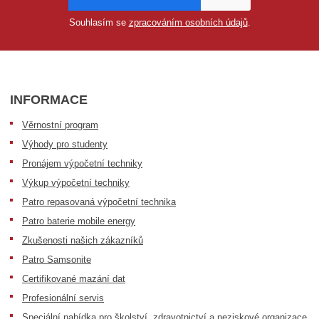
Souhlasím se
zpracováním osobních údajů
.
INFORMACE
Věrnostní program
Výhody pro studenty
Pronájem výpočetní techniky
Výkup výpočetní techniky
Patro repasovaná výpočetní technika
Patro baterie mobile energy
Zkušenosti našich zákazníků
Patro Samsonite
Certifikované mazání dat
Profesionální servis
Speciální nabídka pro školství, zdravotnictví a neziskové organizace