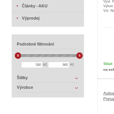
Výst. 
Články - AKU
Výkon
Vst. Na
Výprodej
Podrobné filtrování
Sklad
Kč
Kč
na es
Štítky
Výrobce
Autoa
Presa