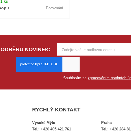
:
1 ks
hopu
Porovnání
 ODBĚRU NOVINEK:
Souhlasím se
zpracováním osobních úd
RYCHLÝ KONTAKT
Vysoké Mýto
Praha
Tel.:
+420
465 421 761
Tel.:
+420
284 81