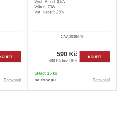
Výst. Proud: 3,5A
Výkon: 70W
Vst. Napětí: 230v
CAA0636A/R
590 Kč
KOUPIT
KOUPIT
488 Kč bez DPH
Sklad:
15 ks
na eshopu
Porovnání
Porovnání