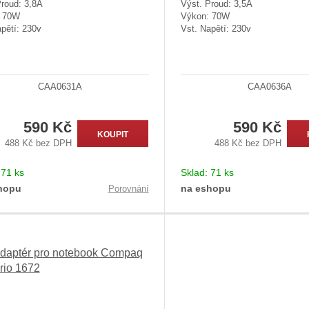
Proud: 3,8A
Výst. Proud: 3,5A
: 70W
Výkon: 70W
pětí: 230v
Vst. Napětí: 230v
CAA0631A
CAA0636A
590 Kč
590 Kč
KOUPIT
488 Kč bez DPH
488 Kč bez DPH
:
71 ks
Sklad:
71 ks
hopu
na eshopu
Porovnání
daptér pro notebook Compaq
rio 1672