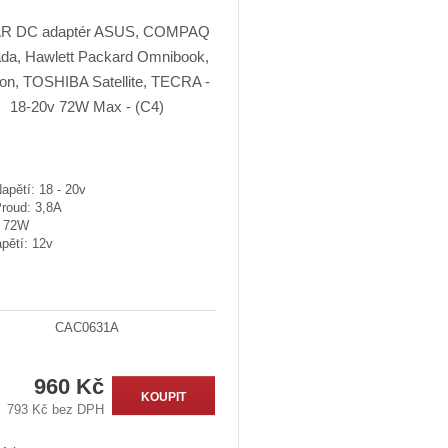
apětí: 18 - 20v
Proud: 3,8A
: 72W
pětí: 12v
CAC0631A
960 Kč
KOUPIT
793 Kč bez DPH