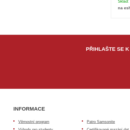
Sklad
na es
PŘIHLAŠTE SE K
INFORMACE
Věrnostní program
Patro Samsonite
Výhody pro studenty
Certifikované mazání dat