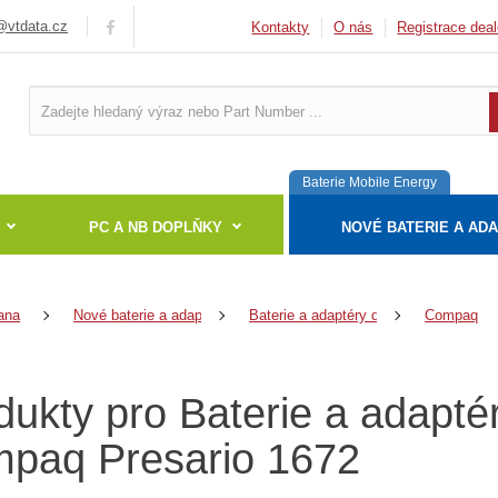
vtdata.cz
Kontakty
O nás
Registrace deal
Baterie Mobile Energy
PC A NB DOPLŇKY
NOVÉ BATERIE A AD
ana
Nové baterie a adaptéry
Baterie a adaptéry do notebooků
Compaq
dukty pro Baterie a adapté
paq Presario 1672