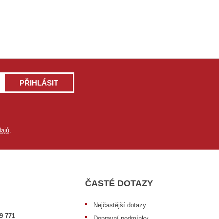
PŘIHLÁSIT
ajů
.
ČASTÉ DOTAZY
Nejčastější dotazy
9 771
Dopravní podmínky