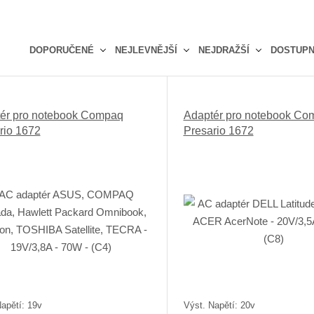
DOPORUČENÉ
NEJLEVNĚJŠÍ
NEJDRAŽŠÍ
DOSTUP
Ř
a
z
ér pro notebook Compaq
Adaptér pro notebook Co
e
rio 1672
Presario 1672
n
í
p
r
o
d
u
k
t
ů
apětí: 19v
Výst. Napětí: 20v