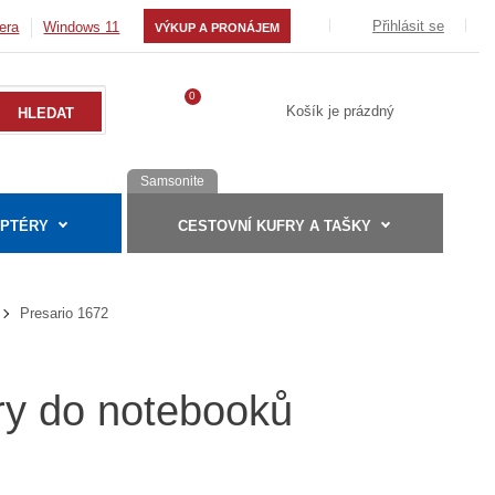
Přihlásit se
era
Windows 11
VÝKUP A PRONÁJEM
0
Košík je prázdný
Samsonite
APTÉRY
CESTOVNÍ KUFRY A TAŠKY
Presario 1672
ry do notebooků