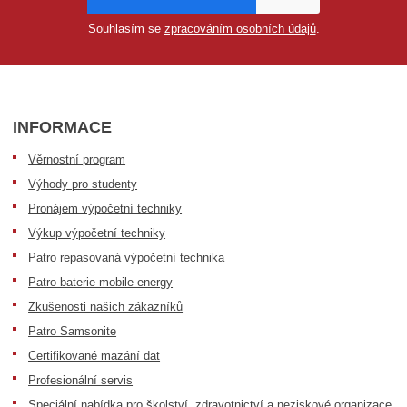
Souhlasím se
zpracováním osobních údajů
.
INFORMACE
Věrnostní program
Výhody pro studenty
Pronájem výpočetní techniky
Výkup výpočetní techniky
Patro repasovaná výpočetní technika
Patro baterie mobile energy
Zkušenosti našich zákazníků
Patro Samsonite
Certifikované mazání dat
Profesionální servis
Speciální nabídka pro školství, zdravotnictví a neziskové organizace