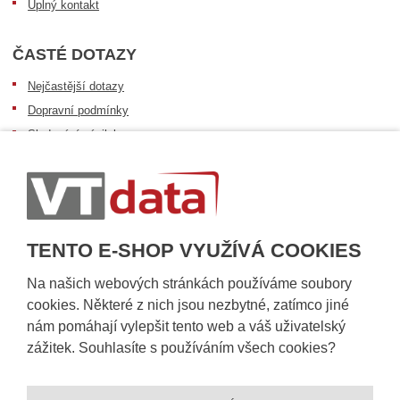
Úplný kontakt
ČASTÉ DOTAZY
Nejčastější dotazy
Dopravní podmínky
Sledování zásilek
Postup při převzetí zásilky
Informace k dostupnosti zboží
Obecné informace
TENTO E-SHOP VYUŽÍVÁ COOKIES
Na našich webových stránkách používáme soubory
cookies. Některé z nich jsou nezbytné, zatímco jiné
nám pomáhají vylepšit tento web a váš uživatelský
zážitek. Souhlasíte s používáním všech cookies?