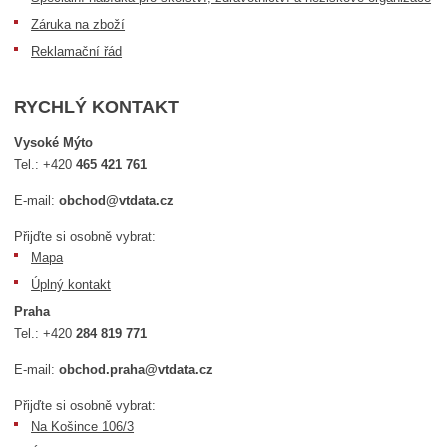
Záruka na zboží
Reklamační řád
RYCHLÝ KONTAKT
Vysoké Mýto
Tel.:
+420
465 421 761
E-mail:
obchod@vtdata.cz
Přijďte si osobně vybrat:
Mapa
Úplný kontakt
Praha
Tel.:
+420
284 819 771
E-mail:
obchod.praha@vtdata.cz
Přijďte si osobně vybrat:
Na Košince 106/3