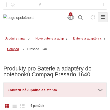
0
☰
Úvodní strana
Nové baterie a adaptéry
Baterie a adaptéry do no
Presario 1640
Compaq
Produkty pro Baterie a adaptéry do
notebooků Compaq Presario 1640
Zobrazit nákupního asistenta
O
T
Ř
4
položek