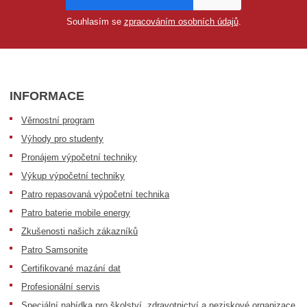
Souhlasím se
zpracováním osobních údajů
.
INFORMACE
Věrnostní program
Výhody pro studenty
Pronájem výpočetní techniky
Výkup výpočetní techniky
Patro repasovaná výpočetní technika
Patro baterie mobile energy
Zkušenosti našich zákazníků
Patro Samsonite
Certifikované mazání dat
Profesionální servis
Speciální nabídka pro školství, zdravotnictví a neziskové organizace