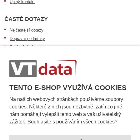
Úplný kontakt
ČASTÉ DOTAZY
Nejčastější dotazy
Dopravní podmínky
Sledování zásilek
Postup při převzetí zásilky
Informace k dostupnosti zboží
Obecné informace
TENTO E-SHOP VYUŽÍVÁ COOKIES
Na našich webových stránkách používáme soubory
cookies. Některé z nich jsou nezbytné, zatímco jiné
nám pomáhají vylepšit tento web a váš uživatelský
zážitek. Souhlasíte s používáním všech cookies?