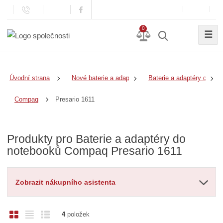
0
☰
Úvodní strana
Nové baterie a adaptéry
Baterie a adaptéry do no
Presario 1611
Compaq
Produkty pro Baterie a adaptéry do
notebooků Compaq Presario 1611
Zobrazit nákupního asistenta
O
T
Ř
4
položek