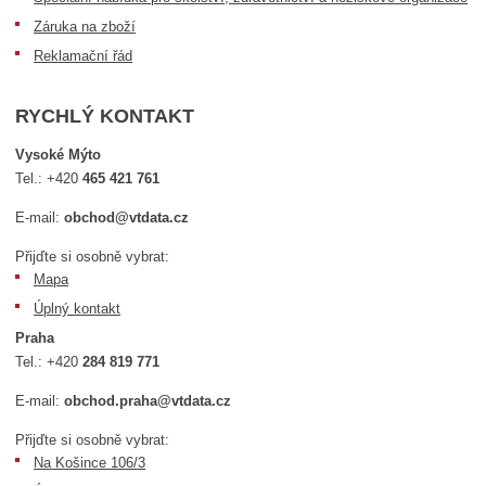
Záruka na zboží
Reklamační řád
RYCHLÝ KONTAKT
Vysoké Mýto
Tel.:
+420
465 421 761
E-mail:
obchod@vtdata.cz
Přijďte si osobně vybrat:
Mapa
Úplný kontakt
Praha
Tel.:
+420
284 819 771
E-mail:
obchod.praha@vtdata.cz
Přijďte si osobně vybrat:
Na Košince 106/3