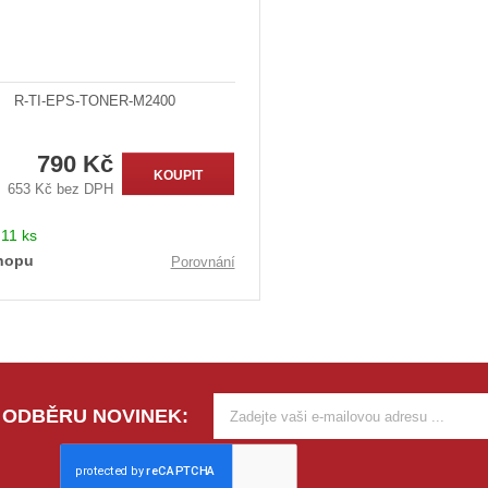
R-TI-EPS-TONER-M2400
790 Kč
KOUPIT
653 Kč bez DPH
:
11 ks
hopu
Porovnání
 ODBĚRU NOVINEK: