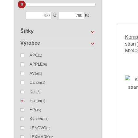
Kč
Kč
Štítky
Kompa
Výrobce
stran
M240
APC
(1)
APPLE
(6)
AVG
(1)
Canon
(1)
Dell
(3)
Epson
(1)
HP
(15)
Kyocera
(1)
LENOVO
(5)
LEXMARK
(1)