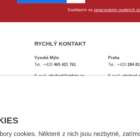
Souhlasím se
zpracováním osobních úd
RYCHLÝ KONTAKT
Vysoké Mýto
Praha
Tel.:
+420
465 421 761
Tel.:
+420
284 81
E-mail:
obchod@vtdata.cz
E-mail:
obchod.p
lství,
Přijďte si osobně vybrat:
Přijďte si osobně
é
Mapa
Na Košince 10
Úplný kontakt
Úplný kontakt
KIES
ry cookies. Některé z nich jsou nezbytné, zatímc