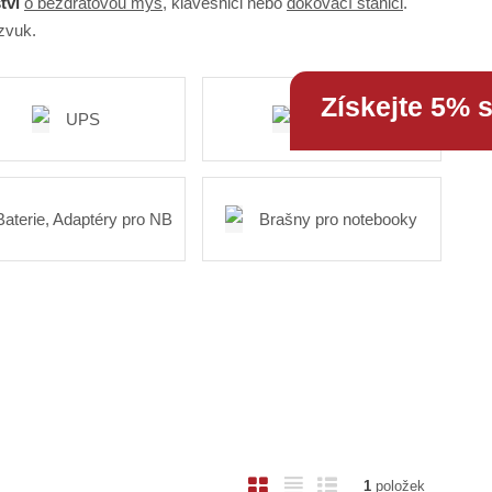
tví
o bezdrátovou myš
, klávesnici nebo
dokovací stanici
.
 zvuk.
Získejte 5% 
UPS
Software
Baterie, Adaptéry pro NB
Brašny pro notebooky
O
T
Ř
1
položek