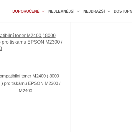
DOPORUČENÉ
NEJLEVNĚJŠÍ
NEJDRAŽŠÍ
DOSTUP
Ř
a
z
tibilní toner M2400 ( 8000
e
 ) pro tiskárnu EPSON M2300 /
n
0
í
p
r
o
d
u
k
t
ů