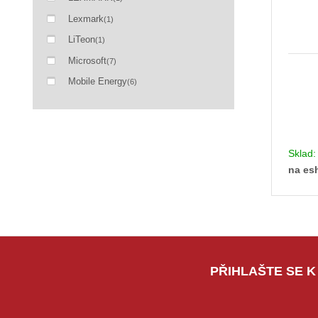
Lexmark
(1)
LiTeon
(1)
Microsoft
(7)
Mobile Energy
(6)
Sklad
na es
PŘIHLAŠTE SE K