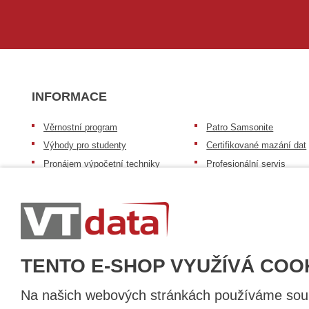
INFORMACE
Věrnostní program
Patro Samsonite
Výhody pro studenty
Certifikované mazání dat
Pronájem výpočetní techniky
Profesionální servis
Výkup výpočetní techniky
Speciální nabídka pro ško
zdravotnictví a neziskov
Patro repasovaná výpočetní
organizace
technika
Záruka na zboží
Patro baterie mobile energy
Reklamační řád
Zkušenosti našich zákazníků
TENTO E-SHOP VYUŽÍVÁ COO
Na našich webových stránkách používáme soubo