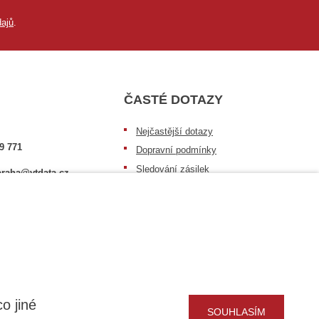
ajů
.
ČASTÉ DOTAZY
Nejčastější dotazy
9 771
Dopravní podmínky
Sledování zásilek
raha@vtdata.cz
Postup při převzetí zásilky
 vybrat:
Informace k dostupnosti zboží
6/3
Obecné informace
o jiné
SOUHLASÍM