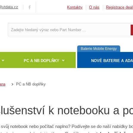
vtdata.cz
Kontakty
O nás
Registrace deal
Baterie Mobile Energy
PC A NB DOPLŇKY
NOVÉ BATERIE A AD
PC a NB doplňky
ana
slušenství k notebooku a p
 svůj notebook nebo počítač naplno? Podívejte se do naší nabídky 