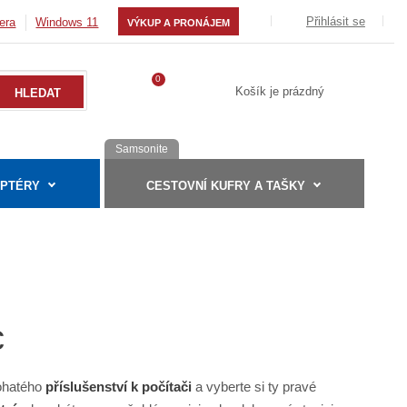
Přihlásit se
era
Windows 11
VÝKUP A PRONÁJEM
0
Košík je prázdný
Samsonite
APTÉRY
CESTOVNÍ KUFRY A TAŠKY
c
bohatého
příslušenství k počítači
a vyberte si ty pravé