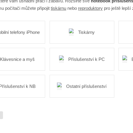
 které vám usnadní práci i zábavu. Rozšiřte své
notebook příslušens
u počítači můžete připojit
tiskárnu
nebo
reproduktory
pro ještě lepší
bilní telefony iPhone
Tiskárny
Klávesnice a myš
Příslušenství k PC
Příslušenství k NB
Ostatní příslušenství