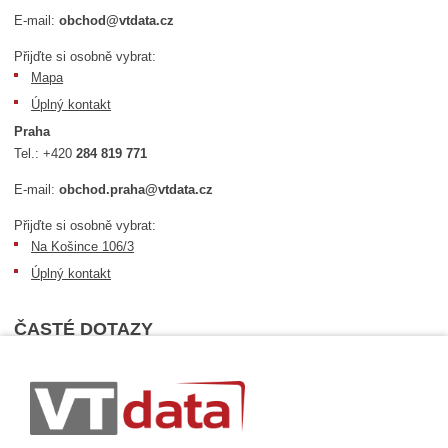
E-mail:
obchod@vtdata.cz
Přijďte si osobně vybrat:
Mapa
Úplný kontakt
Praha
Tel.:
+420
284 819 771
E-mail:
obchod.praha@vtdata.cz
Přijďte si osobně vybrat:
Na Košince 106/3
Úplný kontakt
ČASTÉ DOTAZY
Nejčastější dotazy
Dopravní podmínky
Sledování zásilek
Postup při převzetí zásilky