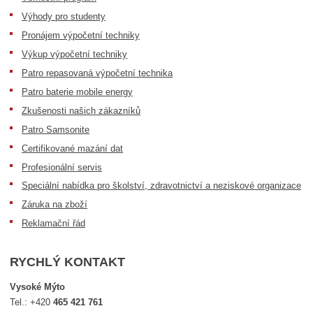
Výhody pro studenty
Pronájem výpočetní techniky
Výkup výpočetní techniky
Patro repasovaná výpočetní technika
Patro baterie mobile energy
Zkušenosti našich zákazníků
Patro Samsonite
Certifikované mazání dat
Profesionální servis
Speciální nabídka pro školství, zdravotnictví a neziskové organizace
Záruka na zboží
Reklamační řád
RYCHLÝ KONTAKT
Vysoké Mýto
Tel.:
+420
465 421 761