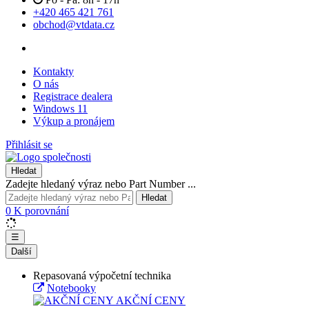
+420 465 421 761
obchod@vtdata.cz
Kontakty
O nás
Registrace dealera
Windows 11
Výkup a pronájem
Přihlásit se
Hledat
Zadejte hledaný výraz nebo Part Number ...
Hledat
0
K porovnání
☰
Další
Repasovaná výpočetní technika
Notebooky
AKČNÍ CENY