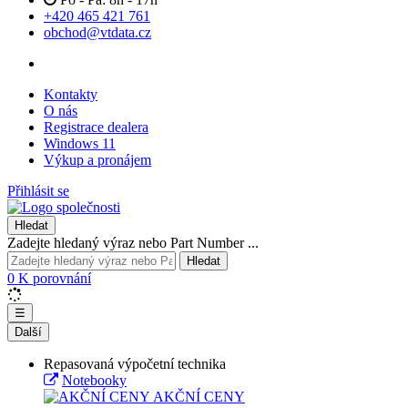
+420 465 421 761
obchod@vtdata.cz
Kontakty
O nás
Registrace dealera
Windows 11
Výkup a pronájem
Přihlásit se
Hledat
Zadejte hledaný výraz nebo Part Number ...
Hledat
0
K porovnání
☰
Další
Repasovaná výpočetní technika
Notebooky
AKČNÍ CENY