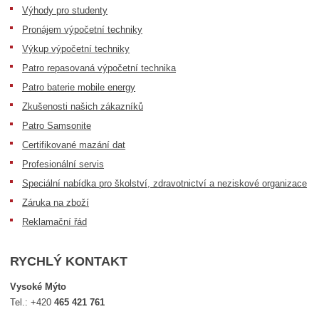
Výhody pro studenty
Pronájem výpočetní techniky
Výkup výpočetní techniky
Patro repasovaná výpočetní technika
Patro baterie mobile energy
Zkušenosti našich zákazníků
Patro Samsonite
Certifikované mazání dat
Profesionální servis
Speciální nabídka pro školství, zdravotnictví a neziskové organizace
Záruka na zboží
Reklamační řád
RYCHLÝ KONTAKT
Vysoké Mýto
Tel.:
+420
465 421 761