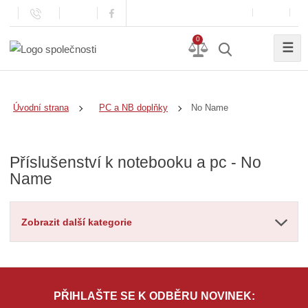
0
☰
No Name
Úvodní strana
PC a NB doplňky
Příslušenství k notebooku a pc - No
Name
Zobrazit další kategorie
PŘIHLAŠTE SE K ODBĚRU NOVINEK: