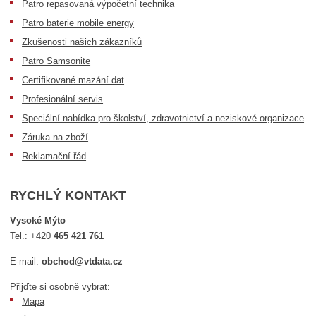
Patro repasovaná výpočetní technika
Patro baterie mobile energy
Zkušenosti našich zákazníků
Patro Samsonite
Certifikované mazání dat
Profesionální servis
Speciální nabídka pro školství, zdravotnictví a neziskové organizace
Záruka na zboží
Reklamační řád
RYCHLÝ KONTAKT
Vysoké Mýto
Tel.:
+420
465 421 761
E-mail:
obchod@vtdata.cz
Přijďte si osobně vybrat:
Mapa