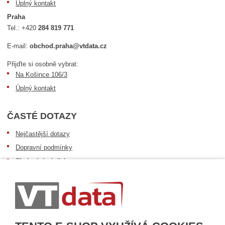
Úplný kontakt
Praha
Tel.:
+420
284 819 771
E-mail:
obchod.praha@vtdata.cz
Přijďte si osobně vybrat:
Na Košince 106/3
Úplný kontakt
ČASTÉ DOTAZY
Nejčastější dotazy
Dopravní podmínky
Sledování zásilek
Postup při převzetí zásilky
Informace k dostupnosti zboží
Obecné informace