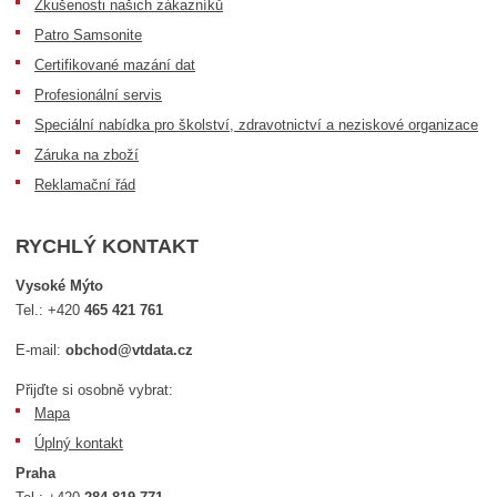
Zkušenosti našich zákazníků
Patro Samsonite
Certifikované mazání dat
Profesionální servis
Speciální nabídka pro školství, zdravotnictví a neziskové organizace
Záruka na zboží
Reklamační řád
RYCHLÝ KONTAKT
Vysoké Mýto
Tel.:
+420
465 421 761
E-mail:
obchod@vtdata.cz
Přijďte si osobně vybrat:
Mapa
Úplný kontakt
Praha