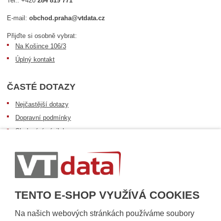
Tel.:
+420
284 819 771
E-mail:
obchod.praha@vtdata.cz
Přijďte si osobně vybrat:
Na Košince 106/3
Úplný kontakt
ČASTÉ DOTAZY
Nejčastější dotazy
Dopravní podmínky
Sledování zásilek
Postup při převzetí zásilky
Informace k dostupnosti zboží
Obecné informace
TENTO E-SHOP VYUŽÍVÁ COOKIES
Na našich webových stránkách používáme soubory