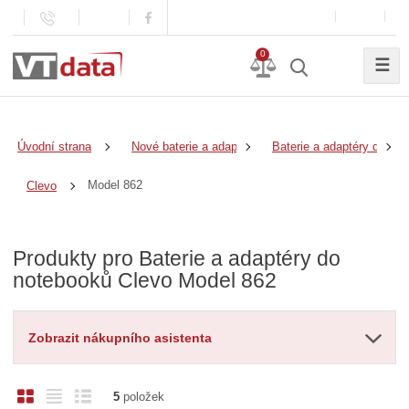
0
☰
Úvodní strana
Nové baterie a adaptéry
Baterie a adaptéry do no
Model 862
Clevo
Produkty pro Baterie a adaptéry do
notebooků Clevo Model 862
Zobrazit nákupního asistenta
O
T
Ř
5
položek