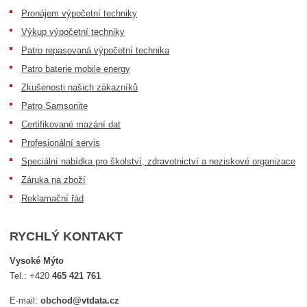
Pronájem výpočetní techniky
Výkup výpočetní techniky
Patro repasovaná výpočetní technika
Patro baterie mobile energy
Zkušenosti našich zákazníků
Patro Samsonite
Certifikované mazání dat
Profesionální servis
Speciální nabídka pro školství, zdravotnictví a neziskové organizace
Záruka na zboží
Reklamační řád
RYCHLÝ KONTAKT
Vysoké Mýto
Tel.:
+420
465 421 761
E-mail:
obchod@vtdata.cz