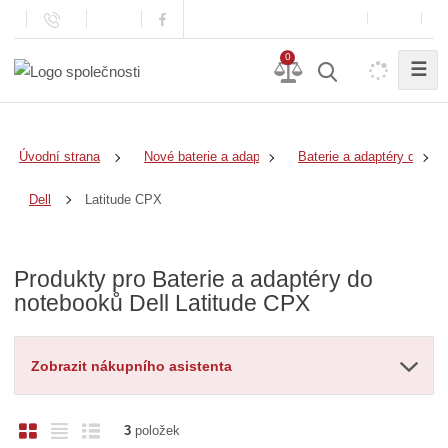
0
☰
Úvodní strana
Nové baterie a adaptéry
Baterie a adaptéry do no
Latitude CPX
Dell
Produkty pro Baterie a adaptéry do
notebooků Dell Latitude CPX
Zobrazit nákupního asistenta
O
T
Ř
3
položek