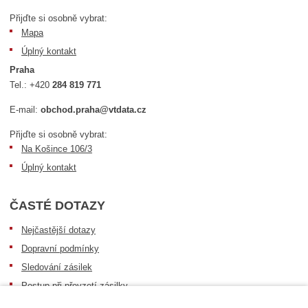
Přijďte si osobně vybrat:
Mapa
Úplný kontakt
Praha
Tel.:
+420
284 819 771
E-mail:
obchod.praha@vtdata.cz
Přijďte si osobně vybrat:
Na Košince 106/3
Úplný kontakt
ČASTÉ DOTAZY
Nejčastější dotazy
Dopravní podmínky
Sledování zásilek
Postup při převzetí zásilky
Informace k dostupnosti zboží