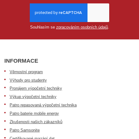
Souhlasím se
zpracováním osobních údajů
.
INFORMACE
Věrnostní program
Výhody pro studenty
Pronájem výpočetní techniky
Výkup výpočetní techniky
Patro repasovaná výpočetní technika
Patro baterie mobile energy
Zkušenosti našich zákazníků
Patro Samsonite
Certifikované mazání dat