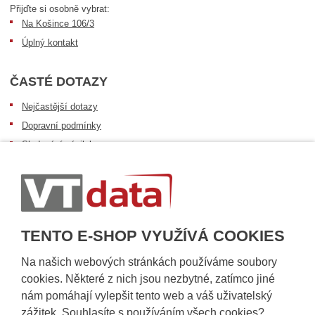
Přijďte si osobně vybrat:
Na Košince 106/3
Úplný kontakt
ČASTÉ DOTAZY
Nejčastější dotazy
Dopravní podmínky
Sledování zásilek
Postup při převzetí zásilky
Informace k dostupnosti zboží
Obecné informace
TENTO E-SHOP VYUŽÍVÁ COOKIES
Na našich webových stránkách používáme soubory
cookies. Některé z nich jsou nezbytné, zatímco jiné
nám pomáhají vylepšit tento web a váš uživatelský
zážitek. Souhlasíte s používáním všech cookies?