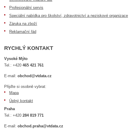
Profesionální servis
Speciální nabídka pro školství, zdravotnictví a neziskové organizace
Záruka na zboží
Reklamační řád
RYCHLÝ KONTAKT
Vysoké Mýto
Tel.:
+420
465 421 761
E-mail:
obchod@vtdata.cz
Přijďte si osobně vybrat:
Mapa
Úplný kontakt
Praha
Tel.:
+420
284 819 771
E-mail:
obchod.praha@vtdata.cz