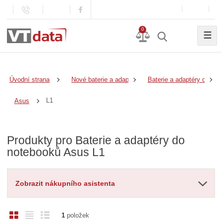
0
☰
Úvodní strana
Nové baterie a adaptéry
Baterie a adaptéry do no
L1
Asus
Produkty pro Baterie a adaptéry do
notebooků Asus L1
Zobrazit nákupního asistenta
O
T
Ř
1
položek