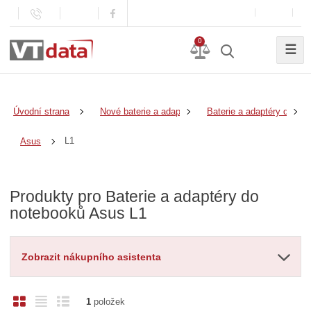
0
☰
Úvodní strana
Nové baterie a adaptéry
Baterie a adaptéry do no
L1
Asus
Produkty pro Baterie a adaptéry do
notebooků Asus L1
Zobrazit nákupního asistenta
O
T
Ř
1
položek