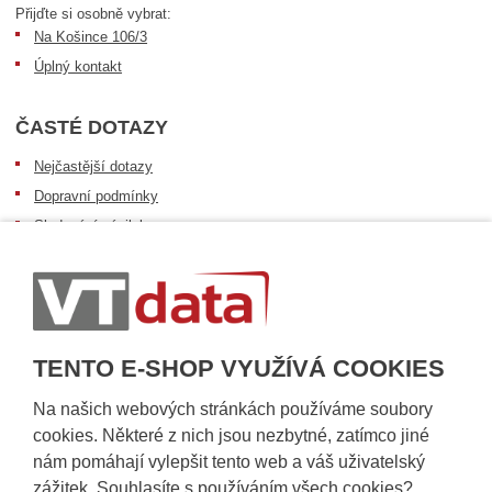
Přijďte si osobně vybrat:
Na Košince 106/3
Úplný kontakt
ČASTÉ DOTAZY
Nejčastější dotazy
Dopravní podmínky
Sledování zásilek
Postup při převzetí zásilky
Informace k dostupnosti zboží
Obecné informace
TENTO E-SHOP VYUŽÍVÁ COOKIES
Na našich webových stránkách používáme soubory
cookies. Některé z nich jsou nezbytné, zatímco jiné
nám pomáhají vylepšit tento web a váš uživatelský
zážitek. Souhlasíte s používáním všech cookies?