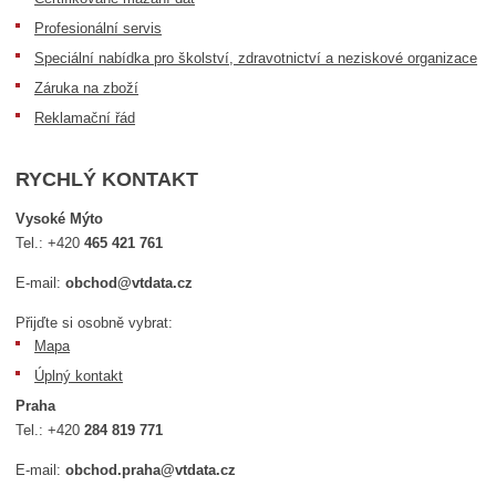
Profesionální servis
Speciální nabídka pro školství, zdravotnictví a neziskové organizace
Záruka na zboží
Reklamační řád
RYCHLÝ KONTAKT
Vysoké Mýto
Tel.:
+420
465 421 761
E-mail:
obchod@vtdata.cz
Přijďte si osobně vybrat:
Mapa
Úplný kontakt
Praha
Tel.:
+420
284 819 771
E-mail:
obchod.praha@vtdata.cz