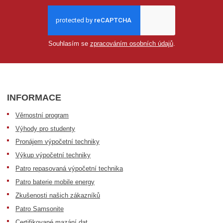
Souhlasím se
zpracováním osobních údajů
.
INFORMACE
Věrnostní program
Výhody pro studenty
Pronájem výpočetní techniky
Výkup výpočetní techniky
Patro repasovaná výpočetní technika
Patro baterie mobile energy
Zkušenosti našich zákazníků
Patro Samsonite
Certifikované mazání dat