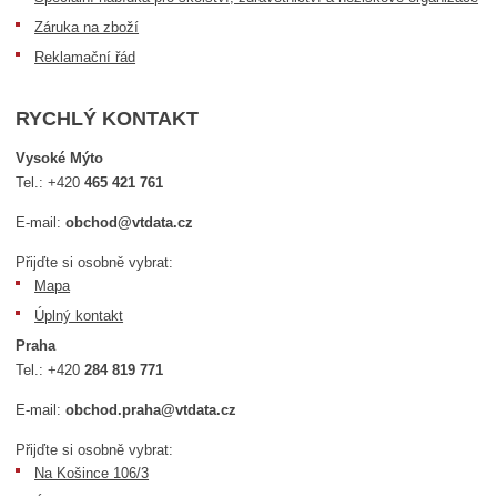
Záruka na zboží
Reklamační řád
RYCHLÝ KONTAKT
Vysoké Mýto
Tel.:
+420
465 421 761
E-mail:
obchod@vtdata.cz
Přijďte si osobně vybrat:
Mapa
Úplný kontakt
Praha
Tel.:
+420
284 819 771
E-mail:
obchod.praha@vtdata.cz
Přijďte si osobně vybrat:
Na Košince 106/3