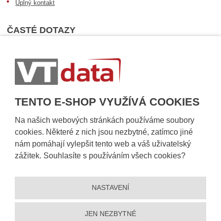
Úplný kontakt
ČASTÉ DOTAZY
Nejčastější dotazy
Dopravní podmínky
Sledování zásilek
Postup při převzetí zásilky
TENTO E-SHOP VYUŽÍVÁ COOKIES
Informace k dostupnosti zboží
Obecné informace
Na našich webových stránkách používáme soubory
cookies. Některé z nich jsou nezbytné, zatímco jiné
nám pomáhají vylepšit tento web a váš uživatelský
zážitek. Souhlasíte s používáním všech cookies?
NASTAVENÍ
JEN NEZBYTNÉ