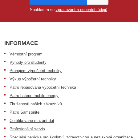
Souhlasím se
zpracováním osobních údajů
.
INFORMACE
Věrnostní program
Výhody pro studenty
Pronájem výpočetní techniky
Výkup výpočetní techniky
Patro repasovaná výpočetní technika
Patro baterie mobile energy
Zkušenosti našich zákazníků
Patro Samsonite
Certifikované mazání dat
Profesionální servis
Speciální nabídka pro školství, zdravotnictví a neziskové organizace