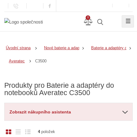
0
☰
Úvodní strana
Nové baterie a adaptéry
Baterie a adaptéry do no
C3500
Averatec
Produkty pro Baterie a adaptéry do
notebooků Averatec C3500
Zobrazit nákupního asistenta
O
T
Ř
4
položek