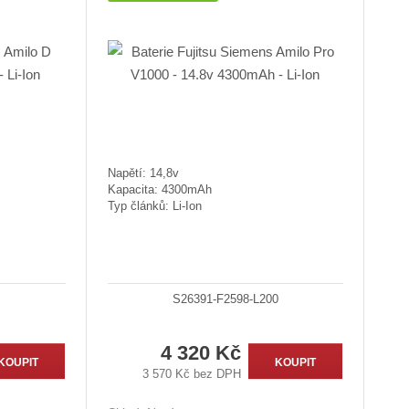
Napětí: 14,8v
Kapacita: 4300mAh
Typ článků: Li-Ion
S26391-F2598-L200
4 320 Kč
KOUPIT
KOUPIT
3 570 Kč bez DPH