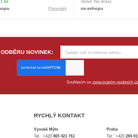
:
1 ks
Sklad:
Na dotaz
hopu
na eshopu
Porovnání
 ODBĚRU NOVINEK:
Souhlasím se
zpracováním osobních úd
RYCHLÝ KONTAKT
Vysoké Mýto
Praha
Tel.:
+420
465 421 761
Tel.:
+420
284 81