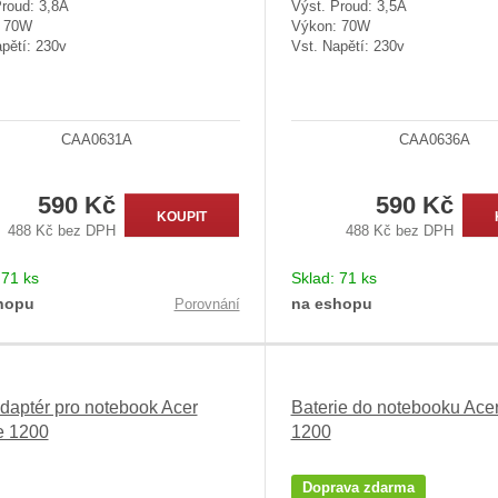
Proud: 3,8A
Výst. Proud: 3,5A
: 70W
Výkon: 70W
pětí: 230v
Vst. Napětí: 230v
CAA0631A
CAA0636A
590 Kč
590 Kč
KOUPIT
488 Kč bez DPH
488 Kč bez DPH
:
71 ks
Sklad:
71 ks
hopu
na eshopu
Porovnání
daptér pro notebook Acer
Baterie do notebooku Acer
e 1200
1200
Doprava zdarma