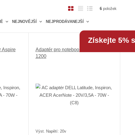
O
T
Ř
6
položek
b
a
á
NÉ
NEJNOVĚJŠÍ
NEJPRODÁVANEJŠÍ
r
b
d
á
u
k
z
l
o
Získejte 5% 
k
k
v
 Aspire
Adaptér pro notebook Acer Aspire
o
o
ý
1200
v
v
v
ý
ý
ý
v
v
p
ý
ý
i
p
p
s
i
i
s
s
Výst. Napětí: 20v