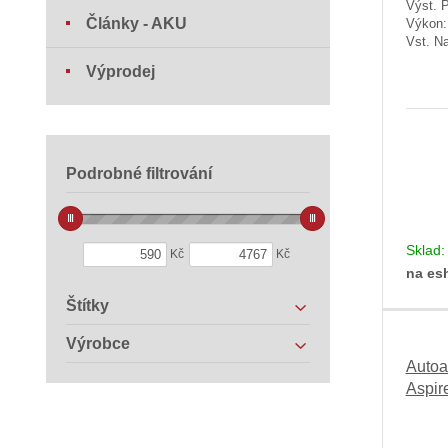
Výst. 
Články - AKU
Výkon
Vst. Na
Výprodej
Podrobné filtrování
Sklad
Kč
Kč
na es
Štítky
Výrobce
Autoa
Aspir