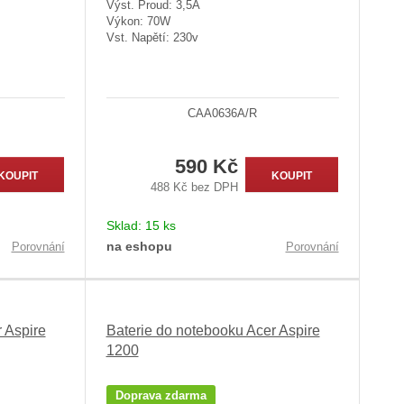
Výst. Proud: 3,5A
Výkon: 70W
Vst. Napětí: 230v
CAA0636A/R
590 Kč
KOUPIT
KOUPIT
488 Kč bez DPH
Sklad:
15 ks
na eshopu
Porovnání
Porovnání
 Aspire
Baterie do notebooku Acer Aspire
1200
Doprava zdarma