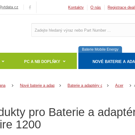
vtdata.cz
Kontakty
O nás
Registrace deal
Baterie Mobile Energy
PC A NB DOPLŇKY
NOVÉ BATERIE A AD
ana
Nové baterie a adaptéry
Baterie a adaptéry do notebooků
Acer
dukty pro Baterie a adapté
ire 1200