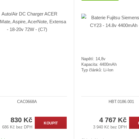
Napětí: 14,8v
Kapacita: 4400mAh
Typ článků: Li-Ion
CAC0668A
HBT.0186.001
830 Kč
4 767 Kč
KOUPIT
686 Kč bez DPH
3 940 Kč bez DPH