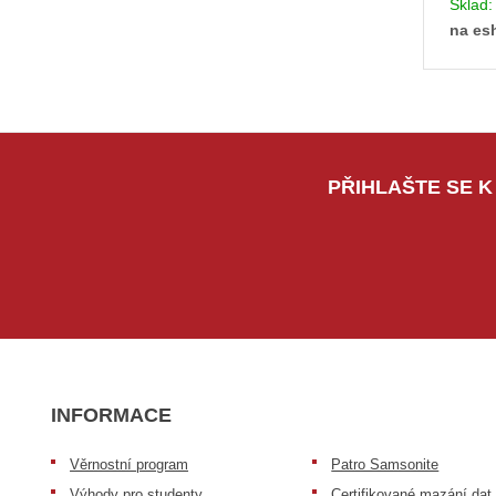
Sklad
na es
PŘIHLAŠTE SE K
INFORMACE
Věrnostní program
Patro Samsonite
Výhody pro studenty
Certifikované mazání dat