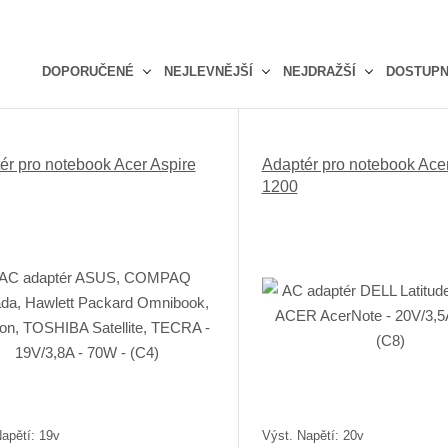
DOPORUČENÉ
NEJLEVNĚJŠÍ
NEJDRAŽŠÍ
DOSTUP
Ř
a
z
ér pro notebook Acer Aspire
Adaptér pro notebook Acer
e
1200
n
í
p
r
o
d
u
k
t
ů
apětí: 19v
Výst. Napětí: 20v