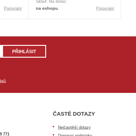
Sklad:
Na dotaz
na eshopu
Porovnání
Porovnání
PŘIHLÁSIT
ajů
.
ČASTÉ DOTAZY
Nejčastější dotazy
9 771
Dopravní podmínky