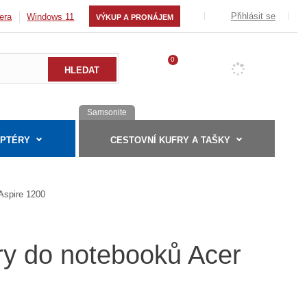
Přihlásit se
era
Windows 11
VÝKUP A PRONÁJEM
0
Samsonite
APTÉRY
CESTOVNÍ KUFRY A TAŠKY
Aspire 1200
ry do notebooků Acer