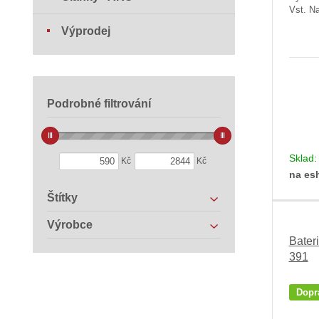
Vst. Na
Výprodej
Podrobné filtrování
Sklad
Kč
Kč
na es
Štítky
Výrobce
Bater
391
Dopr