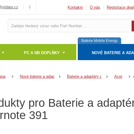
vtdata.cz
Kontakty
O nás
Registrace deal
Baterie Mobile Energy
PC A NB DOPLŇKY
NOVÉ BATERIE A AD
ana
Nové baterie a adaptéry
Baterie a adaptéry do notebooků
Acer
dukty pro Baterie a adapté
rnote 391