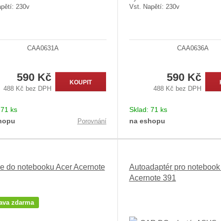
pětí: 230v
Vst. Napětí: 230v
CAA0631A
CAA0636A
590 Kč
590 Kč
KOUPIT
488 Kč bez DPH
488 Kč bez DPH
:
71 ks
Sklad:
71 ks
hopu
na eshopu
Porovnání
ie do notebooku Acer Acernote
Autoadaptér pro notebook
Acernote 391
ava zdarma