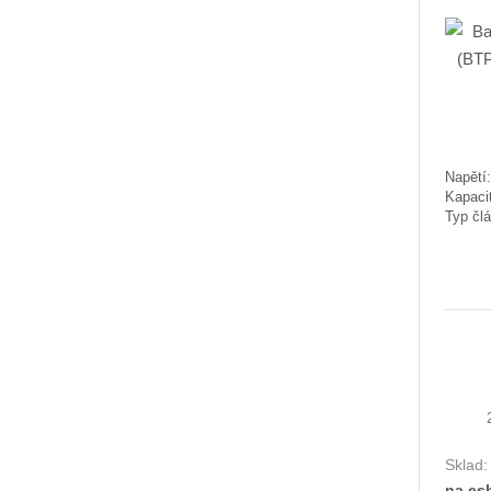
Napětí:
Kapaci
Typ čl
Sklad
na es