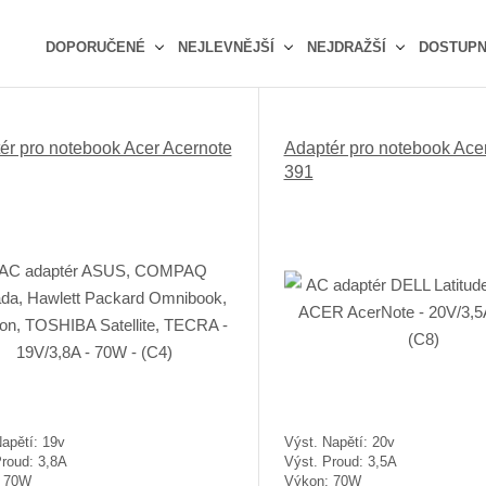
DOPORUČENÉ
NEJLEVNĚJŠÍ
NEJDRAŽŠÍ
DOSTUP
Ř
a
z
ér pro notebook Acer Acernote
Adaptér pro notebook Ace
e
391
n
í
p
r
o
d
u
k
t
ů
apětí: 19v
Výst. Napětí: 20v
Proud: 3,8A
Výst. Proud: 3,5A
: 70W
Výkon: 70W