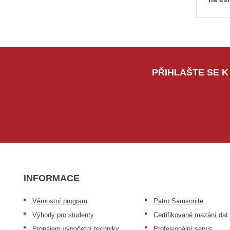
PŘIHLAŠTE SE K
INFORMACE
Věrnostní program
Patro Samsonite
Výhody pro studenty
Certifikované mazání dat
Pronájem výpočetní techniky
Profesionální servis