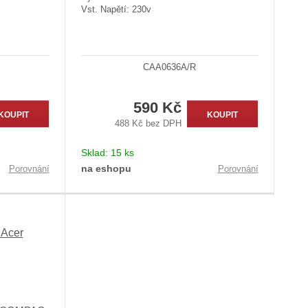
Vst. Napětí: 230v
CAA0636A/R
590 Kč
KOUPIT
KOUPIT
488 Kč bez DPH
Sklad:
15 ks
na eshopu
Porovnání
Porovnání
 Acer