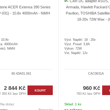
 10,8v
Výst. Napětí: 18 - 20v
ta: 4000mAh
Výst. Proud: 3,8A
ánků: NiMH
Výkon: 72W
Vst. Napětí: 12v
60.43A01.041
CAC0631A
2 844 Kč
960 Kč
KOUPIT
2 350 Kč bez DPH
793 Kč bez DPH
:
Na dotaz
Sklad:
1 ks
hopu
na eshopu
Porovnání