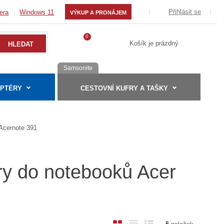
Přihlásit se
era
Windows 11
VÝKUP A PRONÁJEM
0
Košík je prázdný
Samsonite
APTÉRY
CESTOVNÍ KUFRY A TAŠKY
Acernote 391
ry do notebooků Acer
O
T
Ř