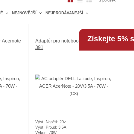
5
položek
b
a
á
NÉ
NEJNOVĚJŠÍ
NEJPRODÁVANEJŠÍ
r
b
d
á
u
k
z
l
o
k
k
v
Získejte 5% 
r Acernote
Adaptér pro notebook Acer Acernote
o
o
ý
391
v
v
v
ý
ý
ý
v
v
p
ý
ý
i
p
p
s
i
i
s
s
Výst. Napětí: 20v
Výst. Proud: 3,5A
Výkon: 70W