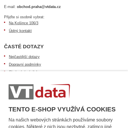
E-mail:
obchod.praha@vtdata.cz
Přijďte si osobně vybrat:
Na Košince 106/3
Úplný kontakt
ČASTÉ DOTAZY
Nejčastější dotazy
Dopravní podmínky
Sledování zásilek
Postup při převzetí zásilky
Informace k dostupnosti zboží
Obecné informace
TENTO E-SHOP VYUŽÍVÁ COOKIES
Na našich webových stránkách používáme soubory
cookies. Některé z nich jsou nezbytné, zatímco jiné