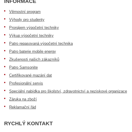
INFORMACE
Věrnostní program
Výhody pro studenty
Pronájem výpočetní techniky
Výkup výpočetní techniky
Patro repasovaná výpočetní technika
Patro baterie mobile energy
Zkušenosti našich zákazníků
Patro Samsonite
Certifikované mazání dat
Profesionální servis
Speciální nabídka pro školství, zdravotnictví a neziskové organizace
Záruka na zboží
Reklamační řád
RYCHLÝ KONTAKT