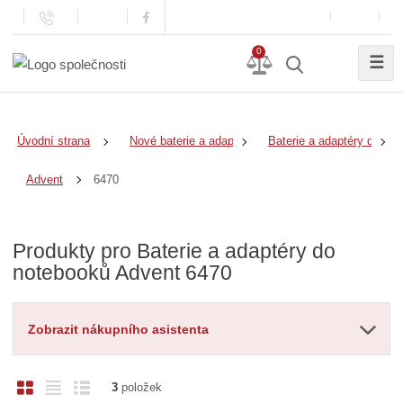
0
☰
Úvodní strana
Nové baterie a adaptéry
Baterie a adaptéry do no
6470
Advent
Produkty pro Baterie a adaptéry do
notebooků Advent 6470
Zobrazit nákupního asistenta
O
T
Ř
3
položek