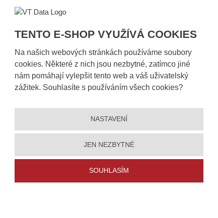
Sledování zásilek
Postup při převzetí zásilky
TENTO E-SHOP VYUŽÍVÁ COOKIES
Informace k dostupnosti zboží
Obecné informace
Na našich webových stránkách používáme soubory
cookies. Některé z nich jsou nezbytné, zatímco jiné
nám pomáhají vylepšit tento web a váš uživatelský
zážitek. Souhlasíte s používáním všech cookies?
NASTAVENÍ
JEN NEZBYTNÉ
© 2026, VT DATA, a.s.
Prohlášení o přístupnosti
|
Ochrana osobních údajů
|
Mapa stránek
|
|
SOUHLASÍM
5% slevu
Nastavení cookies
Vytvořila
eBRÁNA
se a získejte