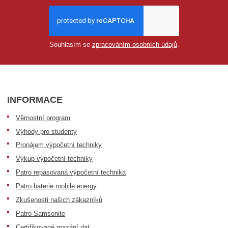
Souhlasím se
zpracováním osobních údajů
.
INFORMACE
Věrnostní program
Výhody pro studenty
Pronájem výpočetní techniky
Výkup výpočetní techniky
Patro repasovaná výpočetní technika
Patro baterie mobile energy
Zkušenosti našich zákazníků
Patro Samsonite
Certifikované mazání dat