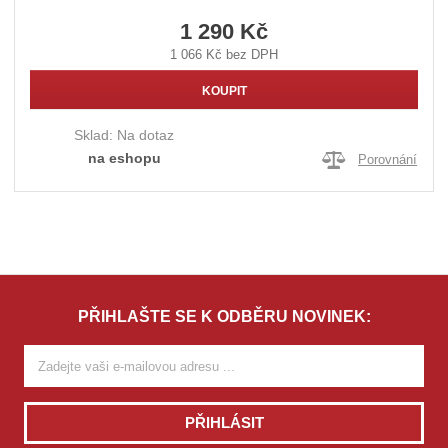
1 290 Kč
1 066 Kč bez DPH
KOUPIT
Sklad:
Na dotaz
na eshopu
Porovnání
PŘIHLAŠTE SE K ODBĚRU NOVINEK:
PŘIHLÁSIT