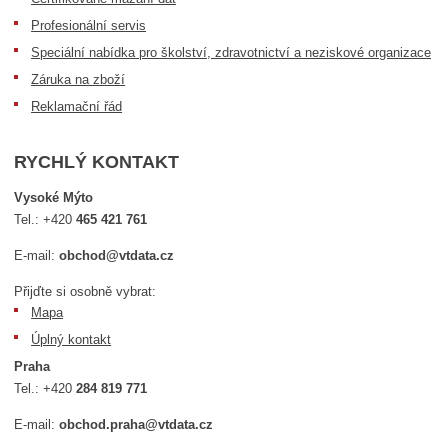
Profesionální servis
Speciální nabídka pro školství, zdravotnictví a neziskové organizace
Záruka na zboží
Reklamační řád
RYCHLÝ KONTAKT
Vysoké Mýto
Tel.:
+420
465 421 761
E-mail:
obchod@vtdata.cz
Přijďte si osobně vybrat:
Mapa
Úplný kontakt
Praha
Tel.:
+420
284 819 771
E-mail:
obchod.praha@vtdata.cz