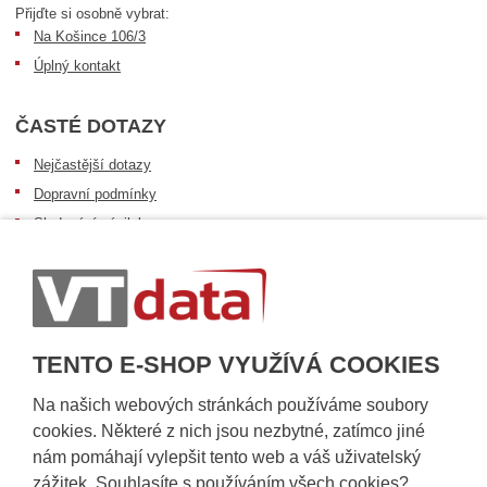
Přijďte si osobně vybrat:
Na Košince 106/3
Úplný kontakt
ČASTÉ DOTAZY
Nejčastější dotazy
Dopravní podmínky
Sledování zásilek
Postup při převzetí zásilky
Informace k dostupnosti zboží
Obecné informace
TENTO E-SHOP VYUŽÍVÁ COOKIES
Na našich webových stránkách používáme soubory
cookies. Některé z nich jsou nezbytné, zatímco jiné
nám pomáhají vylepšit tento web a váš uživatelský
zážitek. Souhlasíte s používáním všech cookies?