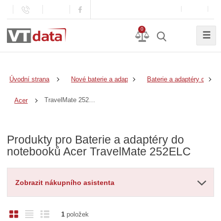
0
☰
Úvodní strana
Nové baterie a adaptéry
Baterie a adaptéry do no
TravelMate 252ELC
Acer
Produkty pro Baterie a adaptéry do
notebooků Acer TravelMate 252ELC
Zobrazit nákupního asistenta
O
T
Ř
1
položek