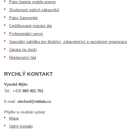
Patro baterie mobile energy
Zkušenosti našich zákazníků
Patro Samsonite
Certifikované mazání dat
Profesionální servis
Speciální nabídka pro školství, zdravotnictví a neziskové organizace
Záruka na zboží
Reklamační řád
RYCHLÝ KONTAKT
Vysoké Mýto
Tel.:
+420
465 421 761
E-mail:
obchod@vtdata.cz
Přijďte si osobně vybrat:
Mapa
Úplný kontakt