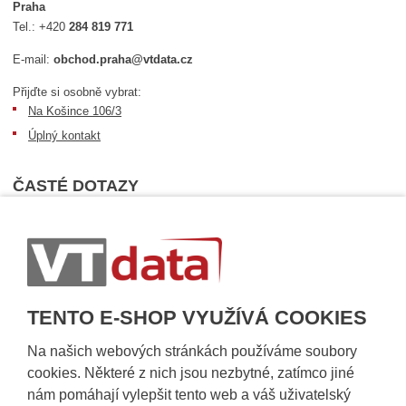
Praha
Tel.:
+420
284 819 771
E-mail:
obchod.praha@vtdata.cz
Přijďte si osobně vybrat:
Na Košince 106/3
Úplný kontakt
ČASTÉ DOTAZY
Nejčastější dotazy
Dopravní podmínky
Sledování zásilek
Postup při převzetí zásilky
TENTO E-SHOP VYUŽÍVÁ COOKIES
Informace k dostupnosti zboží
Obecné informace
Na našich webových stránkách používáme soubory
cookies. Některé z nich jsou nezbytné, zatímco jiné
nám pomáhají vylepšit tento web a váš uživatelský