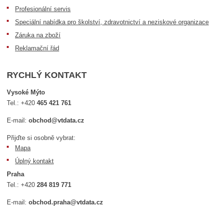
Profesionální servis
Speciální nabídka pro školství, zdravotnictví a neziskové organizace
Záruka na zboží
Reklamační řád
RYCHLÝ KONTAKT
Vysoké Mýto
Tel.:
+420
465 421 761
E-mail:
obchod@vtdata.cz
Přijďte si osobně vybrat:
Mapa
Úplný kontakt
Praha
Tel.:
+420
284 819 771
E-mail:
obchod.praha@vtdata.cz