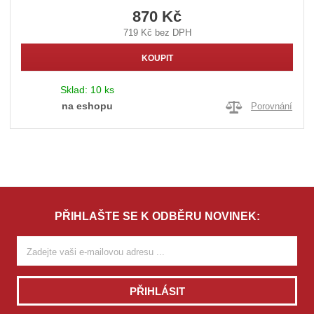
870 Kč
719 Kč bez DPH
KOUPIT
Sklad:
10 ks
na eshopu
Porovnání
PŘIHLAŠTE SE K ODBĚRU NOVINEK:
PŘIHLÁSIT