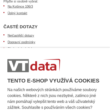
Přijďte si osobně vybrat:
Na Košince 106/3
Úplný kontakt
ČASTÉ DOTAZY
Nejčastější dotazy
Dopravní podmínky
Sledování zásilek
Postup při převzetí zásilky
Informace k dostupnosti zboží
Obecné informace
TENTO E-SHOP VYUŽÍVÁ COOKIES
Na našich webových stránkách používáme soubory
cookies. Některé z nich jsou nezbytné, zatímco jiné
nám pomáhají vylepšit tento web a váš uživatelský
zážitek. Souhlasíte s používáním všech cookies?