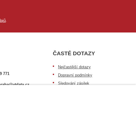
ajů
.
ČASTÉ DOTAZY
Nejčastější dotazy
9 771
Dopravní podmínky
Sledování zásilek
raha@vtdata.cz
Postup při převzetí zásilky
 vybrat:
Informace k dostupnosti zboží
6/3
Obecné informace