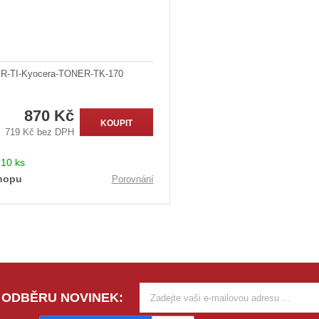
R-TI-Kyocera-TONER-TK-170
870 Kč
KOUPIT
719 Kč bez DPH
:
10 ks
hopu
Porovnání
 ODBĚRU NOVINEK: