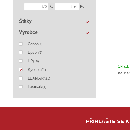
Kč
Kč
Štítky
Výrobce
Canon
(1)
Epson
(1)
HP
(10)
Sklad
Kyocera
(1)
na es
LEXMARK
(1)
Lexmark
(1)
PŘIHLAŠTE SE K