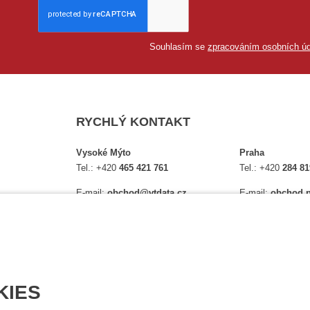
Souhlasím se
zpracováním osobních úd
RYCHLÝ KONTAKT
Vysoké Mýto
Praha
Tel.:
+420
465 421 761
Tel.:
+420
284 81
E-mail:
obchod@vtdata.cz
E-mail:
obchod.p
lství,
Přijďte si osobně vybrat:
Přijďte si osobně
é
Mapa
Na Košince 10
Úplný kontakt
Úplný kontakt
KIES