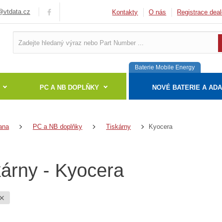
vtdata.cz
Kontakty
O nás
Registrace deal
Baterie Mobile Energy
PC A NB DOPLŇKY
NOVÉ BATERIE A AD
Kyocera
ana
PC a NB doplňky
Tiskárny
kárny - Kyocera