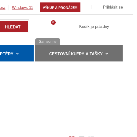
Přihlásit se
era
Windows 11
VÝKUP A PRONÁJEM
0
Košík je prázdný
Samsonite
APTÉRY
CESTOVNÍ KUFRY A TAŠKY