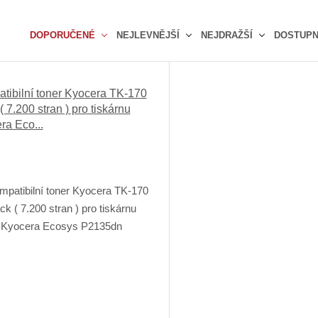
DOPORUČENÉ
NEJLEVNĚJŠÍ
NEJDRAŽŠÍ
DOSTUP
Ř
a
z
tibilní toner Kyocera TK-170
e
( 7.200 stran ) pro tiskárnu
n
ra Eco...
í
p
r
o
d
u
k
t
ů