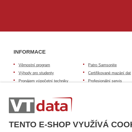
INFORMACE
Věrnostní program
Patro Samsonite
Výhody pro studenty
Certifikované mazání dat
Pronájem výpočetní techniky
Profesionální servis
Výkup výpočetní techniky
Speciální nabídka pro ško
zdravotnictví a neziskov
Patro repasovaná výpočetní
organizace
technika
Záruka na zboží
Patro baterie mobile energy
Reklamační řád
Zkušenosti našich zákazníků
TENTO E-SHOP VYUŽÍVÁ COO