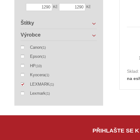
Kč
Kč
Štítky
Výrobce
Canon
(1)
Epson
(1)
HP
(10)
Sklad
Kyocera
(1)
na es
LEXMARK
(1)
Lexmark
(1)
PŘIHLAŠTE SE K