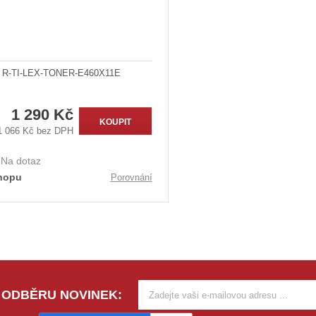
R-TI-LEX-TONER-E460X11E
1 290 Kč
KOUPIT
1 066 Kč bez DPH
:
Na dotaz
hopu
Porovnání
 ODBĚRU NOVINEK: