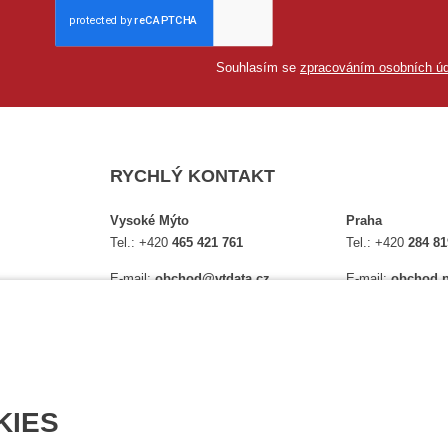
Souhlasím se
zpracováním osobních úd
RYCHLÝ KONTAKT
Vysoké Mýto
Praha
Tel.:
+420
465 421 761
Tel.:
+420
284 81
E-mail:
obchod@vtdata.cz
E-mail:
obchod.p
lství,
Přijďte si osobně vybrat:
Přijďte si osobně
é
Mapa
Na Košince 10
Úplný kontakt
Úplný kontakt
KIES