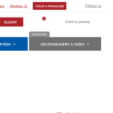
Přihlásit se
era
Windows 11
VÝKUP A PRONÁJEM
0
Košík je prázdný
Samsonite
APTÉRY
CESTOVNÍ KUFRY A TAŠKY