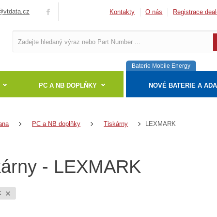
vtdata.cz
Kontakty
O nás
Registrace deal
Baterie Mobile Energy
PC A NB DOPLŇKY
NOVÉ BATERIE A AD
LEXMARK
ana
PC a NB doplňky
Tiskárny
kárny - LEXMARK
K