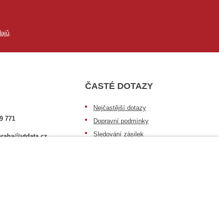
ajů
.
ČASTÉ DOTAZY
Nejčastější dotazy
9 771
Dopravní podmínky
Sledování zásilek
raha@vtdata.cz
Postup při převzetí zásilky
 vybrat:
Informace k dostupnosti zboží
6/3
Obecné informace