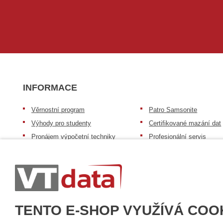
INFORMACE
Věrnostní program
Patro Samsonite
Výhody pro studenty
Certifikované mazání dat
Pronájem výpočetní techniky
Profesionální servis
Výkup výpočetní techniky
Speciální nabídka pro ško
zdravotnictví a neziskov
Patro repasovaná výpočetní
organizace
technika
Záruka na zboží
Patro baterie mobile energy
Reklamační řád
Zkušenosti našich zákazníků
TENTO E-SHOP VYUŽÍVÁ COO