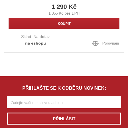
1 290 Kč
1 066 Kč bez DPH
KOUPIT
Sklad:
Na dotaz
na eshopu
Porovnání
PŘIHLAŠTE SE K ODBĚRU NOVINEK:
PŘIHLÁSIT