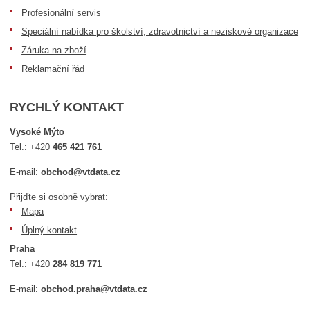
Profesionální servis
Speciální nabídka pro školství, zdravotnictví a neziskové organizace
Záruka na zboží
Reklamační řád
RYCHLÝ KONTAKT
Vysoké Mýto
Tel.:
+420
465 421 761
E-mail:
obchod@vtdata.cz
Přijďte si osobně vybrat:
Mapa
Úplný kontakt
Praha
Tel.:
+420
284 819 771
E-mail:
obchod.praha@vtdata.cz