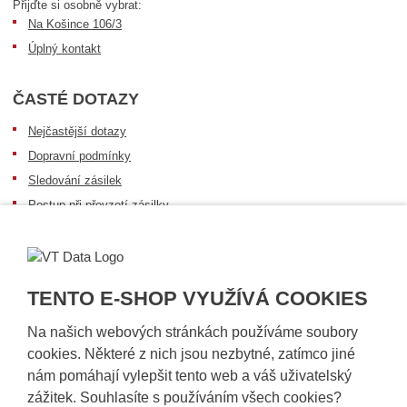
Přijďte si osobně vybrat:
Na Košince 106/3
Úplný kontakt
ČASTÉ DOTAZY
Nejčastější dotazy
Dopravní podmínky
Sledování zásilek
Postup při převzetí zásilky
Informace k dostupnosti zboží
Obecné informace
TENTO E-SHOP VYUŽÍVÁ COOKIES
Na našich webových stránkách používáme soubory
cookies. Některé z nich jsou nezbytné, zatímco jiné
nám pomáhají vylepšit tento web a váš uživatelský
zážitek. Souhlasíte s používáním všech cookies?