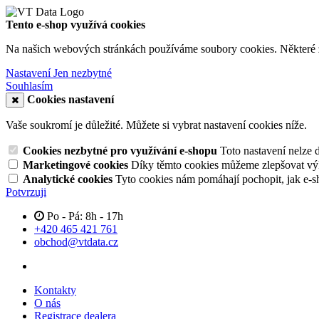
Tento e-shop využívá cookies
Na našich webových stránkách používáme soubory cookies. Některé z n
Nastavení
Jen nezbytné
Souhlasím
Cookies nastavení
Vaše soukromí je důležité. Můžete si vybrat nastavení cookies níže.
Cookies nezbytné pro využívání e-shopu
Toto nastavení nelze 
Marketingové cookies
Díky těmto cookies můžeme zlepšovat výko
Analytické cookies
Tyto cookies nám pomáhají pochopit, jak e-s
Potvrzuji
Po - Pá: 8h - 17h
+420 465 421 761
obchod@vtdata.cz
Kontakty
O nás
Registrace dealera