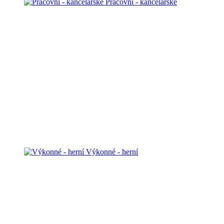
Pracovní - kancelářské
Výkonné - herní