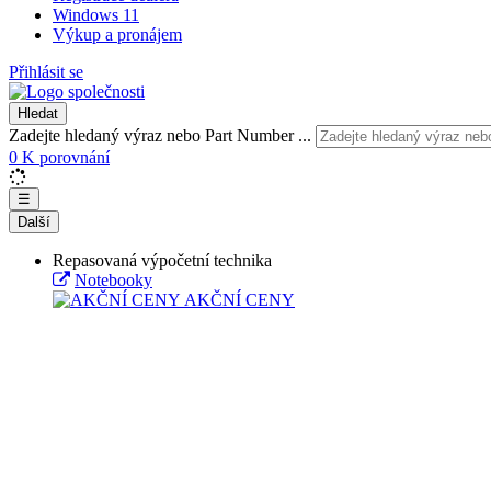
Windows 11
Výkup a pronájem
Přihlásit se
Hledat
Zadejte hledaný výraz nebo Part Number ...
0
K porovnání
☰
Další
Repasovaná výpočetní technika
Notebooky
AKČNÍ CENY