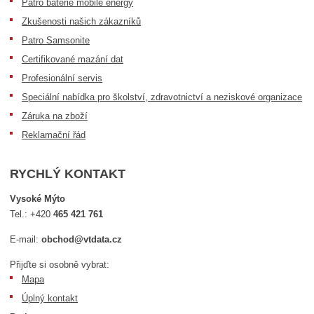
Patro baterie mobile energy
Zkušenosti našich zákazníků
Patro Samsonite
Certifikované mazání dat
Profesionální servis
Speciální nabídka pro školství, zdravotnictví a neziskové organizace
Záruka na zboží
Reklamační řád
RYCHLÝ KONTAKT
Vysoké Mýto
Tel.:
+420
465 421 761
E-mail:
obchod@vtdata.cz
Přijďte si osobně vybrat:
Mapa
Úplný kontakt