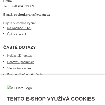
Praha
Tel.:
+420
284 819 771
E-mail:
obchod.praha@vtdata.cz
Přijďte si osobně vybrat:
Na Košince 106/3
Úplný kontakt
ČASTÉ DOTAZY
Nejčastější dotazy
Dopravní podmínky
Sledování zásilek
Postup při převzetí zásilky
Informace k dostupnosti zboží
Obecné informace
TENTO E-SHOP VYUŽÍVÁ COOKIES