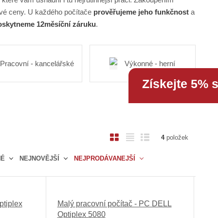
vé ceny. U každého počítače
prověřujeme jeho funkčnost
a
skytneme 12měsíční záruku
.
Pracovní - kancelářské
Výkonné - herní
Získejte 5% 
O
T
Ř
4
položek
b
a
á
NÉ
NEJNOVĚJŠÍ
NEJPRODÁVANEJŠÍ
r
b
d
á
u
k
z
l
o
k
k
v
ptiplex
Malý pracovní počítač - PC DELL
o
o
ý
Optiplex 5080