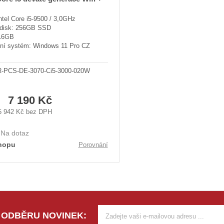
tel Core i5-9500 / 3,0GHz
disk: 256GB SSD
16GB
ní systém: Windows 11 Pro CZ
R-PCS-DE-3070-Ci5-3000-020W
7 190 Kč
5 942 Kč bez DPH
:
Na dotaz
hopu
Porovnání
 ODBĚRU NOVINEK: