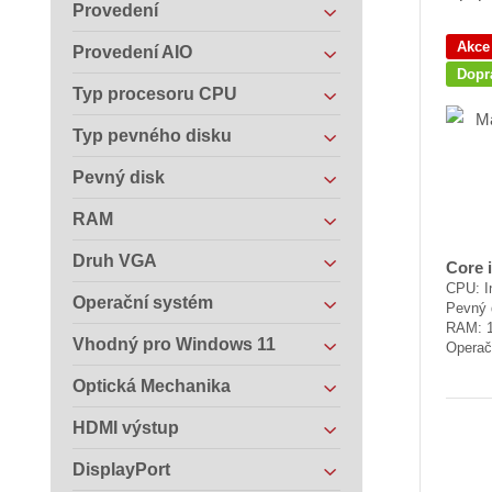
Provedení
Akce
Provedení AIO
Dopr
Typ procesoru CPU
Typ pevného disku
Pevný disk
RAM
Druh VGA
Core 
CPU: In
Operační systém
Pevný 
RAM: 
Vhodný pro Windows 11
Operač
Optická Mechanika
HDMI výstup
DisplayPort