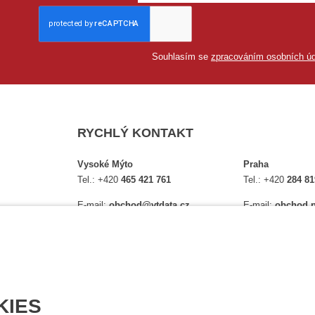
Souhlasím se
zpracováním osobních úd
RYCHLÝ KONTAKT
Vysoké Mýto
Praha
Tel.:
+420
465 421 761
Tel.:
+420
284 81
E-mail:
obchod@vtdata.cz
E-mail:
obchod.p
lství,
Přijďte si osobně vybrat:
Přijďte si osobně
é
Mapa
Na Košince 10
Úplný kontakt
Úplný kontakt
KIES