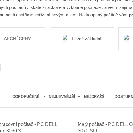
ých počítačů získáte značkové a výkonné počítače za velmi zajíma
 nutnosti opatříme zařízení novým dílem. Na koupený počítač vám
po
AKČNÍ CENY
Levné základní
DOPORUČENÉ
NEJLEVNĚJŠÍ
NEJDRAŽŠÍ
DOSTUP
Ř
a
z
pracovní počítač - PC DELL
Malý počítač - PC DELL O
e
lex 3060 SFF
3070 SFF
n