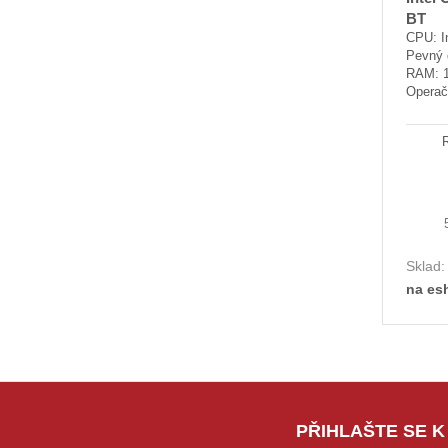
BT
CPU: In
Pevný 
RAM: 
Operač
Sklad
na es
PŘIHLAŠTE SE K