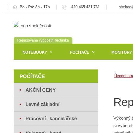
Po - Pá: 8h - 17h
+420 465 421 761
obchod@
Repasovaná výpočetní technika
NOTEBOOKY
POČÍTAČE
MONITORY
POČÍTAČE
Úvodní str
AKČNÍ CENY
Rep
Levné základní
Výkonný s
Pracovní - kancelářské
si vybere
Výkonné - herní
náročného