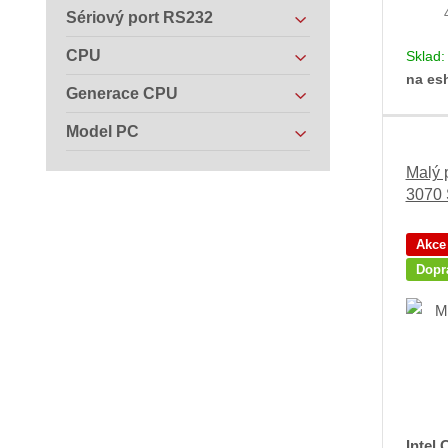
Sériový port RS232
CPU
Sklad
na es
Generace CPU
Model PC
Malý 
3070
Akce
Dopr
Intel 