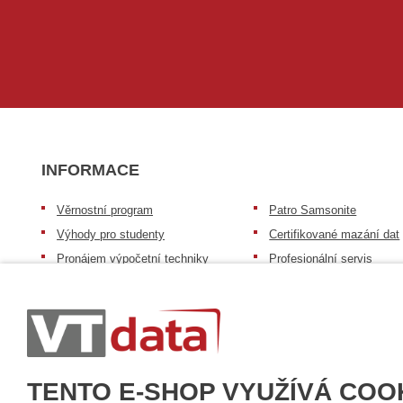
INFORMACE
Věrnostní program
Patro Samsonite
Výhody pro studenty
Certifikované mazání dat
Pronájem výpočetní techniky
Profesionální servis
Výkup výpočetní techniky
Speciální nabídka pro ško
zdravotnictví a neziskov
Patro repasovaná výpočetní
organizace
technika
Záruka na zboží
Patro baterie mobile energy
Reklamační řád
Zkušenosti našich zákazníků
TENTO E-SHOP VYUŽÍVÁ COO