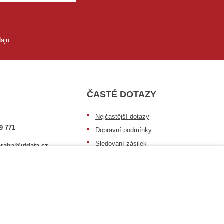
ajů
.
ČASTÉ DOTAZY
Nejčastější dotazy
9 771
Dopravní podmínky
Sledování zásilek
raha@vtdata.cz
Postup při převzetí zásilky
 vybrat:
Informace k dostupnosti zboží
6/3
Obecné informace