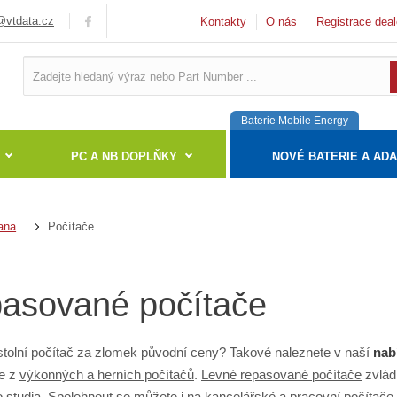
vtdata.cz
Kontakty
O nás
Registrace deal
Baterie Mobile Energy
PC A NB DOPLŇKY
NOVÉ BATERIE A AD
Počítače
ana
asované počítače
tolní počítač za zlomek původní ceny? Takové naleznete v naší
nab
te z
výkonných a herních počítačů
.
Levné repasované počítače
zvlád
 studia. Spolehnout se můžete i na
kancelářské a pracovní počítače