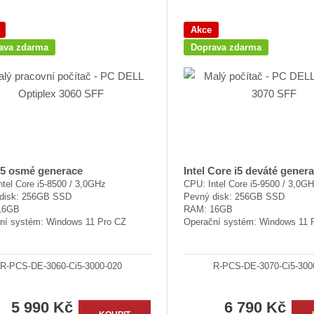
í
p
Akce
r
ava zdarma
Doprava zdarma
o
d
u
k
t
ů
i5 osmé generace
Intel Core i5 deváté gener
tel Core i5-8500 / 3,0GHz
CPU: Intel Core i5-9500 / 3,0G
disk: 256GB SSD
Pevný disk: 256GB SSD
16GB
RAM: 16GB
ní systém: Windows 11 Pro CZ
Operační systém: Windows 11 
R-PCS-DE-3060-Ci5-3000-020
R-PCS-DE-3070-Ci5-300
5 990 Kč
6 790 Kč