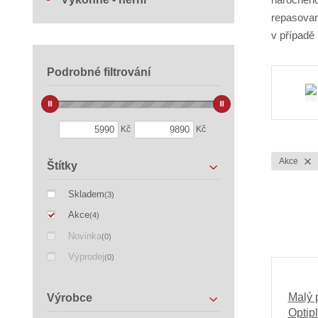
repasovan
v případě
Podrobné filtrování
Kč
Kč
Akce
Štítky
Skladem
(3)
Akce
(4)
Novinka
(0)
Výprodej
(0)
Malý 
Výrobce
Optip