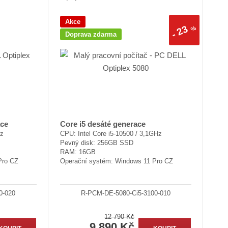
v
v
v
ý
ý
ý
Akce
23
v
v
p
%
-
Doprava zdarma
ý
ý
i
p
p
s
i
i
s
s
ace
Core i5 desáté generace
Hz
CPU: Intel Core i5-10500 / 3,1GHz
Pevný disk: 256GB SSD
RAM: 16GB
Pro CZ
Operační systém: Windows 11 Pro CZ
0-020
R-PCM-DE-5080-Ci5-3100-010
12 790 Kč
9 890 Kč