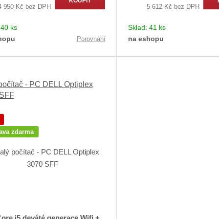
KOUPIT
4 950 Kč bez DPH
5 612 Kč bez DPH
:
40 ks
Sklad:
41 ks
hopu
na eshopu
Porovnání
počítač - PC DELL Optiplex
 SFF
ava zdarma
Core i5 deváté generace Wifi +