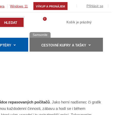
Přihlásit se
era
Windows 11
VÝKUP A PRONÁJEM
0
Košík je prázdný
Samsonite
APTÉRY
CESTOVNÍ KUFRY A TAŠKY
ídce repasovaných počítačů
. Jako herní nadšenec či grafik
nou každodenní činnosti, zábavu a hodí se i během
, které vám usnadní i tu nejrutinnější práci. Zakoupením