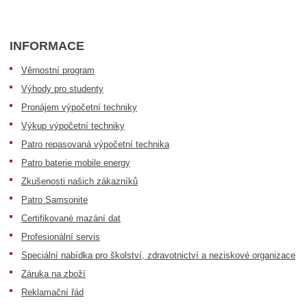
INFORMACE
Věrnostní program
Výhody pro studenty
Pronájem výpočetní techniky
Výkup výpočetní techniky
Patro repasovaná výpočetní technika
Patro baterie mobile energy
Zkušenosti našich zákazníků
Patro Samsonite
Certifikované mazání dat
Profesionální servis
Speciální nabídka pro školství, zdravotnictví a neziskové organizace
Záruka na zboží
Reklamační řád