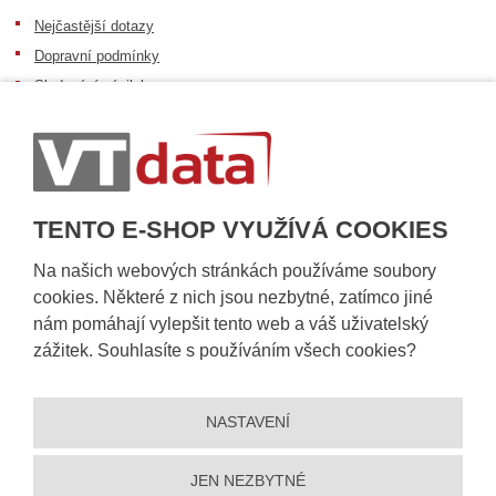
Nejčastější dotazy
Dopravní podmínky
Sledování zásilek
Postup při převzetí zásilky
Informace k dostupnosti zboží
Obecné informace
TENTO E-SHOP VYUŽÍVÁ COOKIES
Na našich webových stránkách používáme soubory
cookies. Některé z nich jsou nezbytné, zatímco jiné
nám pomáhají vylepšit tento web a váš uživatelský
zážitek. Souhlasíte s používáním všech cookies?
NASTAVENÍ
© 2026, VT DATA, a.s.
Prohlášení o přístupnosti
|
Ochrana osobních údajů
|
Mapa stránek
|
|
Nastavení cookies
JEN NEZBYTNÉ