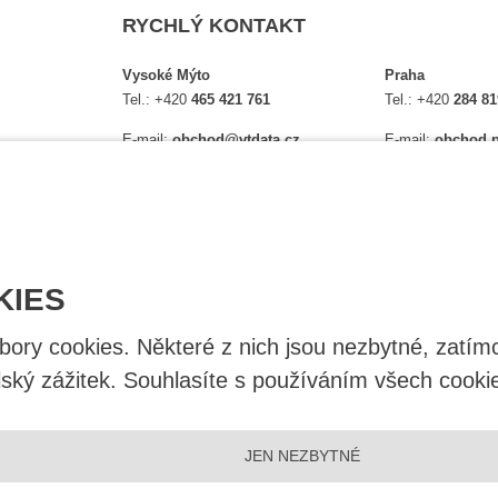
RYCHLÝ KONTAKT
Vysoké Mýto
Praha
Tel.:
+420
465 421 761
Tel.:
+420
284 81
E-mail:
obchod@vtdata.cz
E-mail:
obchod.p
lství,
Přijďte si osobně vybrat:
Přijďte si osobně
é
Mapa
Na Košince 10
Úplný kontakt
Úplný kontakt
KIES
ry cookies. Některé z nich jsou nezbytné, zatímc
lský zážitek. Souhlasíte s používáním všech cooki
JEN NEZBYTNÉ
|
Nastavení cookies