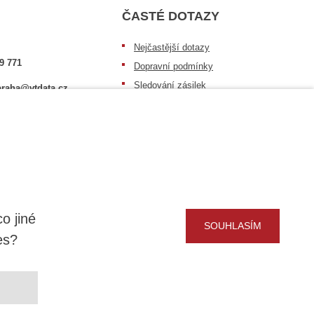
ČASTÉ DOTAZY
Nejčastější dotazy
9 771
Dopravní podmínky
Sledování zásilek
raha@vtdata.cz
Postup při převzetí zásilky
 vybrat:
Informace k dostupnosti zboží
6/3
Obecné informace
o jiné
SOUHLASÍM
es?