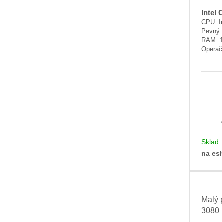
Intel 
CPU: In
Pevný 
RAM: 
Operač
Sklad
na es
Malý 
3080