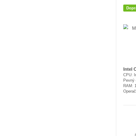
Dopr
Intel 
CPU: In
Pevný 
RAM: 
Operač