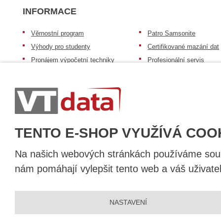
INFORMACE
Věrnostní program
Patro Samsonite
Výhody pro studenty
Certifikované mazání dat
Pronájem výpočetní techniky
Profesionální servis
Výkup výpočetní techniky
Speciální nabídka pro ško
zdravotnictví a neziskov
Patro repasovaná výpočetní
organizace
technika
Záruka na zboží
Patro baterie mobile energy
Reklamační řád
Zkušenosti našich zákazníků
TENTO E-SHOP VYUŽÍVÁ COO
Na našich webových stránkách používáme soubo
nám pomáhají vylepšit tento web a váš uživate
© 2026, VT DATA, a.s.
NASTAVENÍ
Prohlášení o přístupnosti
|
Ochrana osobních údajů
|
Mapa stránek
|