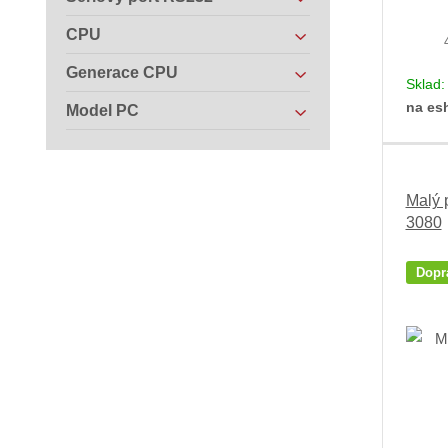
CPU
Generace CPU
Sklad
na es
Model PC
Malý 
3080
Dopr