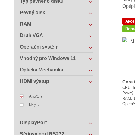
Typ pevného disku
Optip
Pevný disk
Akce
RAM
Dopr
Druh VGA
Operační systém
Vhodný pro Windows 11
Optická Mechanika
HDMI výstup
Core 
CPU: In
Pevný 
Ano
(14)
RAM: 
Operač
Ne
(15)
DisplayPort
Sériový port RS232