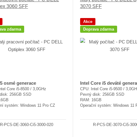
e
lex 3060 SFF
3070 SFF
n
í
p
Akce
r
ava zdarma
Doprava zdarma
o
d
u
k
t
ů
i5 osmé generace
Intel Core i5 deváté gener
tel Core i5-8500 / 3,0GHz
CPU: Intel Core i5-9500 / 3,0G
disk: 256GB SSD
Pevný disk: 256GB SSD
16GB
RAM: 16GB
ní systém: Windows 11 Pro CZ
Operační systém: Windows 11 
R-PCS-DE-3060-Ci5-3000-020
R-PCS-DE-3070-Ci5-300