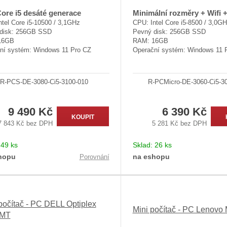
Core i5 desáté generace
Minimální rozměry + Wifi 
tel Core i5-10500 / 3,1GHz
CPU: Intel Core i5-8500 / 3,0G
disk: 256GB SSD
Pevný disk: 256GB SSD
16GB
RAM: 16GB
ní systém: Windows 11 Pro CZ
Operační systém: Windows 11 
R-PCS-DE-3080-Ci5-3100-010
R-PCMicro-DE-3060-Ci5-3
9 490 Kč
6 390 Kč
KOUPIT
7 843 Kč bez DPH
5 281 Kč bez DPH
:
49 ks
Sklad:
26 ks
hopu
na eshopu
Porovnání
počítač - PC DELL Optiplex
Mini počítač - PC Lenovo
 MT