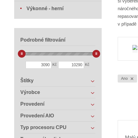
si vybere
Výkonné - herní
náročného
repasovan
v případě
Podrobné filtrování
Kč
Kč
Ano
Štítky
Výrobce
Provedení
Provedení AIO
Typ procesoru CPU
Malý 