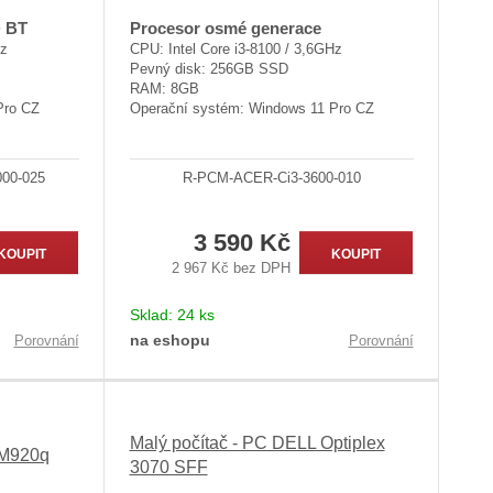
+ BT
Procesor osmé generace
Hz
CPU: Intel Core i3-8100 / 3,6GHz
Pevný disk: 256GB SSD
RAM: 8GB
Pro CZ
Operační systém: Windows 11 Pro CZ
000-025
R-PCM-ACER-Ci3-3600-010
3 590 Kč
KOUPIT
KOUPIT
2 967 Kč bez DPH
Sklad:
24 ks
na eshopu
Porovnání
Porovnání
Malý počítač - PC DELL Optiplex
 M920q
3070 SFF