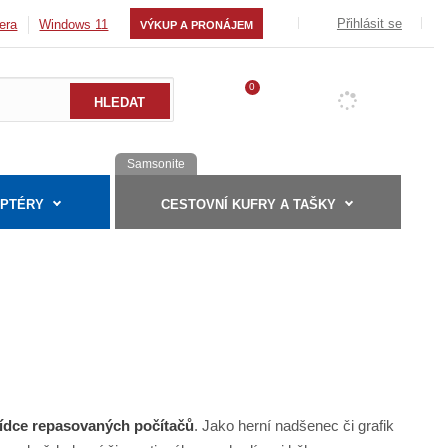
Přihlásit se
era
Windows 11
VÝKUP A PRONÁJEM
0
Samsonite
APTÉRY
CESTOVNÍ KUFRY A TAŠKY
ídce repasovaných počítačů
. Jako herní nadšenec či grafik