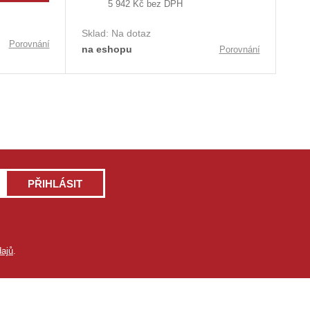
5 942 Kč bez DPH
Sklad:
Na dotaz
Porovnání
na eshopu
Porovnání
PŘIHLÁSIT
ajů
.