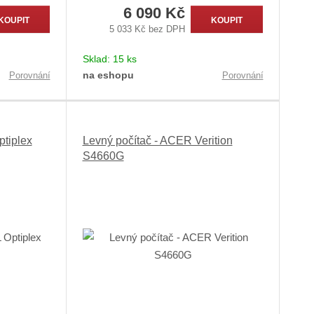
6 090 Kč
KOUPIT
KOUPIT
5 033 Kč bez DPH
Sklad:
15 ks
na eshopu
Porovnání
Porovnání
ptiplex
Levný počítač - ACER Verition
S4660G