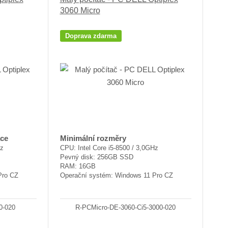
o
o
ý
3060 Micro
v
v
v
ý
ý
ý
Doprava zdarma
v
v
p
ý
ý
i
p
p
s
i
i
s
s
ace
Minimální rozměry
Hz
CPU: Intel Core i5-8500 / 3,0GHz
Pevný disk: 256GB SSD
RAM: 16GB
Pro CZ
Operační systém: Windows 11 Pro CZ
0-020
R-PCMicro-DE-3060-Ci5-3000-020