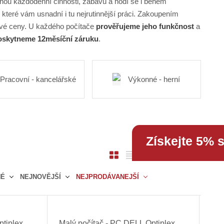
nou každodenní činnosti, zábavu a hodí se i během
, které vám usnadní i tu nejrutinnější práci. Zakoupením
vé ceny. U každého počítače
prověřujeme jeho funkčnost
a
skytneme 12měsíční záruku
.
Pracovní - kancelářské
Výkonné - herní
Získejte 5% 
O
T
Ř
14
položek
b
a
á
NÉ
NEJNOVĚJŠÍ
NEJPRODÁVANEJŠÍ
r
b
d
á
u
k
z
l
o
k
k
v
ptiplex
Malý počítač - PC DELL Optiplex