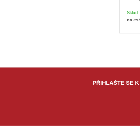
Sklad
na es
PŘIHLAŠTE SE K