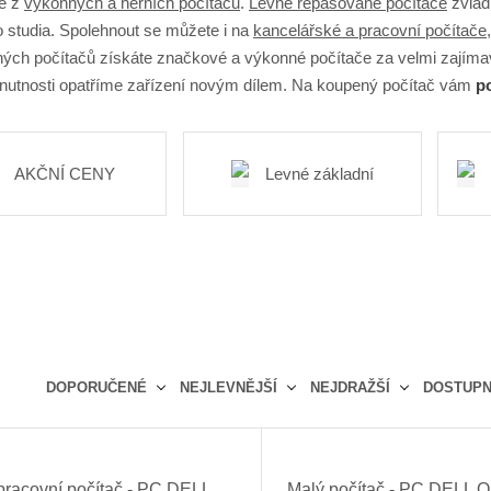
te z
výkonných a herních počítačů
.
Levné repasované počítače
zvlád
 studia. Spolehnout se můžete i na
kancelářské a pracovní počítače
ých počítačů získáte značkové a výkonné počítače za velmi zajíma
 nutnosti opatříme zařízení novým dílem. Na koupený počítač vám
po
AKČNÍ CENY
Levné základní
DOPORUČENÉ
NEJLEVNĚJŠÍ
NEJDRAŽŠÍ
DOSTUP
Ř
a
z
pracovní počítač - PC DELL
Malý počítač - PC DELL O