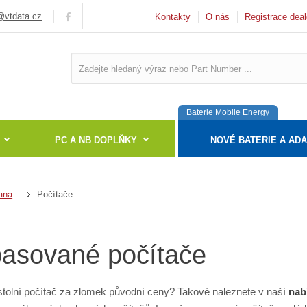
vtdata.cz
Kontakty
O nás
Registrace deal
Baterie Mobile Energy
PC A NB DOPLŇKY
NOVÉ BATERIE A AD
Počítače
ana
asované počítače
tolní počítač za zlomek původní ceny? Takové naleznete v naší
nab