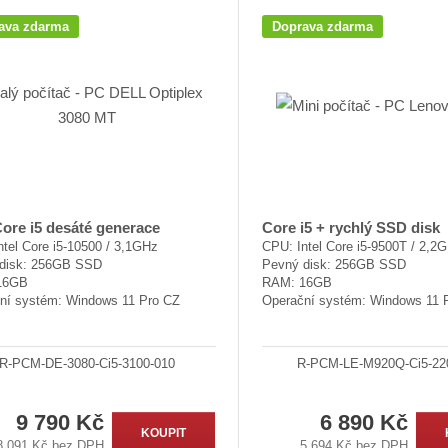
ava zdarma
Doprava zdarma
Core i5 desáté generace
Core i5 + rychlý SSD disk
tel Core i5-10500 / 3,1GHz
CPU: Intel Core i5-9500T / 2,2
disk: 256GB SSD
Pevný disk: 256GB SSD
16GB
RAM: 16GB
ní systém: Windows 11 Pro CZ
Operační systém: Windows 11 
R-PCM-DE-3080-Ci5-3100-010
R-PCM-LE-M920Q-Ci5-22
9 790 Kč
6 890 Kč
KOUPIT
8 091 Kč bez DPH
5 694 Kč bez DPH