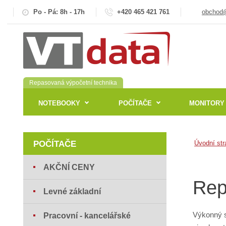
Po - Pá: 8h - 17h
+420 465 421 761
obchod@
Repasovaná výpočetní technika
NOTEBOOKY
POČÍTAČE
MONITORY
POČÍTAČE
Úvodní str
AKČNÍ CENY
Rep
Levné základní
Výkonný s
Pracovní - kancelářské