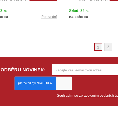
:
3 ks
Sklad:
32 ks
hopu
na eshopu
Porovnání
2
1
 ODBĚRU NOVINEK:
Souhlasím se
zpracováním osobních úd