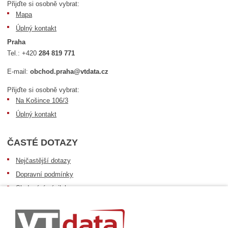
Přijďte si osobně vybrat:
Mapa
Úplný kontakt
Praha
Tel.:
+420
284 819 771
E-mail:
obchod.praha@vtdata.cz
Přijďte si osobně vybrat:
Na Košince 106/3
Úplný kontakt
ČASTÉ DOTAZY
Nejčastější dotazy
Dopravní podmínky
Sledování zásilek
Postup při převzetí zásilky
Informace k dostupnosti zboží