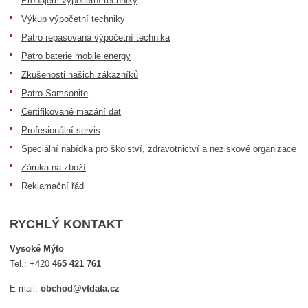
Pronájem výpočetní techniky
Výkup výpočetní techniky
Patro repasovaná výpočetní technika
Patro baterie mobile energy
Zkušenosti našich zákazníků
Patro Samsonite
Certifikované mazání dat
Profesionální servis
Speciální nabídka pro školství, zdravotnictví a neziskové organizace
Záruka na zboží
Reklamační řád
RYCHLÝ KONTAKT
Vysoké Mýto
Tel.:
+420
465 421 761
E-mail:
obchod@vtdata.cz