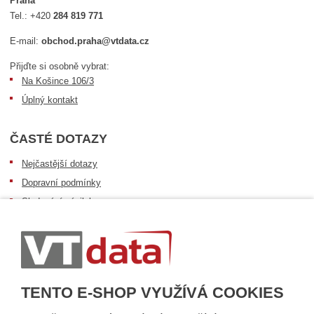
Praha
Tel.:
+420
284 819 771
E-mail:
obchod.praha@vtdata.cz
Přijďte si osobně vybrat:
Na Košince 106/3
Úplný kontakt
ČASTÉ DOTAZY
Nejčastější dotazy
Dopravní podmínky
Sledování zásilek
Postup při převzetí zásilky
Informace k dostupnosti zboží
Obecné informace
TENTO E-SHOP VYUŽÍVÁ COOKIES