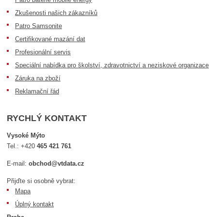
Zkušenosti našich zákazníků
Patro Samsonite
Certifikované mazání dat
Profesionální servis
Speciální nabídka pro školství, zdravotnictví a neziskové organizace
Záruka na zboží
Reklamační řád
RYCHLÝ KONTAKT
Vysoké Mýto
Tel.:
+420
465 421 761
E-mail:
obchod@vtdata.cz
Přijďte si osobně vybrat:
Mapa
Úplný kontakt