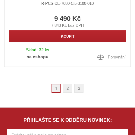
R-PCS-DE-7080-Ci5-3100-010
9 490 Kč
7 843 Kč bez DPH
KOUPIT
Sklad:
32 ks
na eshopu
Porovnání
2
3
1
PŘIHLAŠTE SE K ODBĚRU NOVINEK: