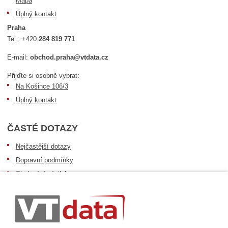
Mapa
Úplný kontakt
Praha
Tel.:
+420
284 819 771
E-mail:
obchod.praha@vtdata.cz
Přijďte si osobně vybrat:
Na Košince 106/3
Úplný kontakt
ČASTÉ DOTAZY
Nejčastější dotazy
Dopravní podmínky
Sledování zásilek
Postup při převzetí zásilky
Informace k dostupnosti zboží
Obecné informace