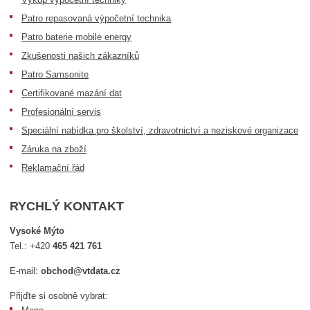
Patro repasovaná výpočetní technika
Patro baterie mobile energy
Zkušenosti našich zákazníků
Patro Samsonite
Certifikované mazání dat
Profesionální servis
Speciální nabídka pro školství, zdravotnictví a neziskové organizace
Záruka na zboží
Reklamační řád
RYCHLÝ KONTAKT
Vysoké Mýto
Tel.:
+420
465 421 761
E-mail:
obchod@vtdata.cz
Přijďte si osobně vybrat: