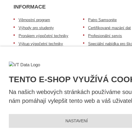
INFORMACE
Věrnostní program
Patro Samsonite
Výhody pro studenty
Certifikované mazání dat
Pronájem výpočetní techniky
Profesionální servis
Výkup výpočetní techniky
Speciální nabídka pro ško
zdravotnictví a neziskov
Patro repasovaná výpočetní
organizace
technika
Záruka na zboží
Patro baterie mobile energy
Reklamační řád
Zkušenosti našich zákazníků
TENTO E-SHOP VYUŽÍVÁ COO
Na našich webových stránkách používáme soubo
nám pomáhají vylepšit tento web a váš uživate
© 2026, VT DATA, a.s.
NASTAVENÍ
Prohlášení o přístupnosti
|
Ochrana osobních údajů
|
Mapa stránek
|