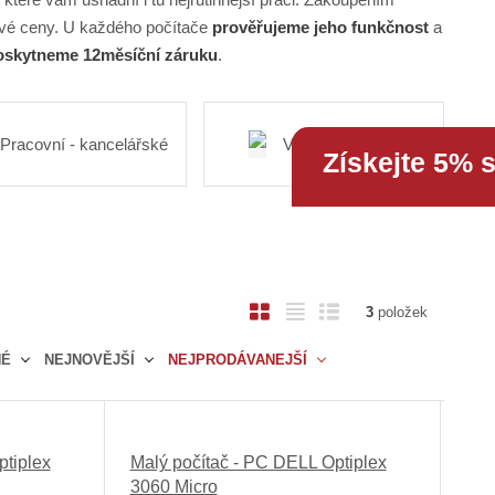
vé ceny. U každého počítače
prověřujeme jeho funkčnost
a
skytneme 12měsíční záruku
.
Pracovní - kancelářské
Výkonné - herní
Získejte 5% 
O
T
Ř
3
položek
b
a
á
NÉ
NEJNOVĚJŠÍ
NEJPRODÁVANEJŠÍ
r
b
d
á
u
k
z
l
o
k
k
v
ptiplex
Malý počítač - PC DELL Optiplex
o
o
ý
3060 Micro