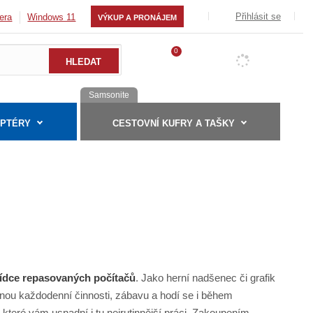
Přihlásit se
era
Windows 11
VÝKUP A PRONÁJEM
0
Samsonite
APTÉRY
CESTOVNÍ KUFRY A TAŠKY
ídce repasovaných počítačů
. Jako herní nadšenec či grafik
nou každodenní činnosti, zábavu a hodí se i během
, které vám usnadní i tu nejrutinnější práci. Zakoupením