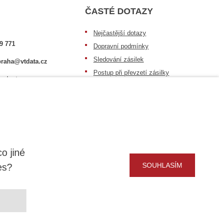
ČASTÉ DOTAZY
Nejčastější dotazy
9 771
Dopravní podmínky
Sledování zásilek
raha@vtdata.cz
Postup při převzetí zásilky
 vybrat:
Informace k dostupnosti zboží
6/3
Obecné informace
o jiné
SOUHLASÍM
es?