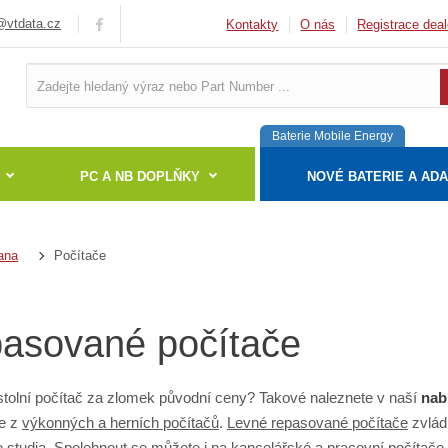
vtdata.cz
Kontakty
O nás
Registrace deal
Baterie Mobile Energy
PC A NB DOPLŇKY
NOVÉ BATERIE A AD
Počítače
ana
asované počítače
tolní počítač za zlomek původní ceny? Takové naleznete v naší
nab
te z
výkonných a herních počítačů
.
Levné repasované počítače
zvlád
 studia. Spolehnout se můžete i na
kancelářské a pracovní počítače