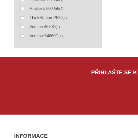
ProDesk 600 G6
(2)
ThinkStation P520
(1)
Verition 4670G
(1)
Verition S4660G
(1)
PŘIHLAŠTE SE K
INFORMACE