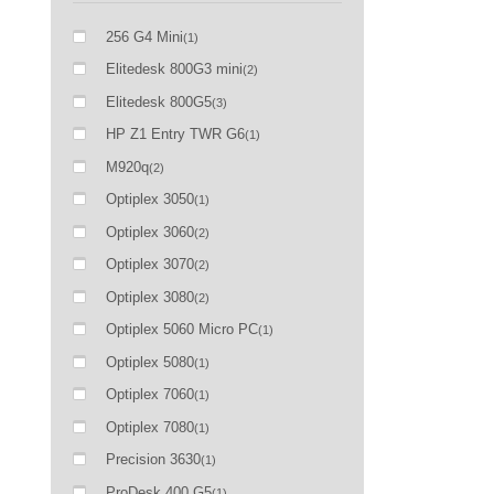
256 G4 Mini
(1)
Elitedesk 800G3 mini
(2)
Elitedesk 800G5
(3)
HP Z1 Entry TWR G6
(1)
M920q
(2)
Optiplex 3050
(1)
Optiplex 3060
(2)
Optiplex 3070
(2)
Optiplex 3080
(2)
Optiplex 5060 Micro PC
(1)
Optiplex 5080
(1)
Optiplex 7060
(1)
Optiplex 7080
(1)
Precision 3630
(1)
ProDesk 400 G5
(1)