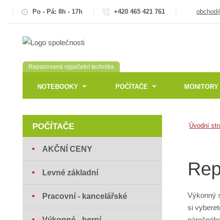
Po - Pá: 8h - 17h
+420 465 421 761
obchod@
Repasovaná výpočetní technika
NOTEBOOKY
POČÍTAČE
MONITORY
POČÍTAČE
Úvodní str
AKČNÍ CENY
Rep
Levné základní
Výkonný s
Pracovní - kancelářské
si vybere
Výkonné - herní
náročného