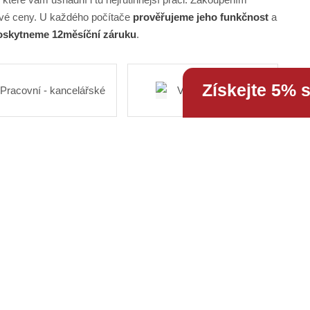
vé ceny. U každého počítače
prověřujeme jeho funkčnost
a
skytneme 12měsíční záruku
.
Získejte 5% 
Pracovní - kancelářské
Výkonné - herní