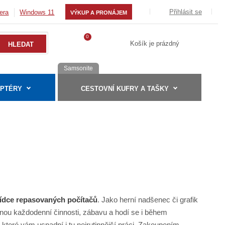
Přihlásit se
era
Windows 11
VÝKUP A PRONÁJEM
0
Košík je prázdný
Samsonite
APTÉRY
CESTOVNÍ KUFRY A TAŠKY
ídce repasovaných počítačů
. Jako herní nadšenec či grafik
nou každodenní činnosti, zábavu a hodí se i během
, které vám usnadní i tu nejrutinnější práci. Zakoupením