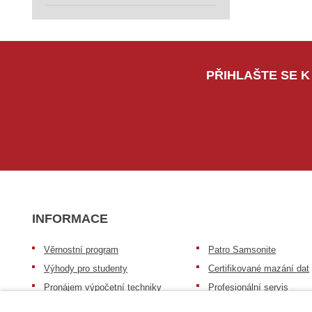
PŘIHLAŠTE SE K
INFORMACE
Věrnostní program
Patro Samsonite
Výhody pro studenty
Certifikované mazání dat
Pronájem výpočetní techniky
Profesionální servis
Výkup výpočetní techniky
Speciální nabídka pro ško