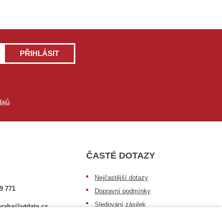
PŘIHLÁSIT
ajů
.
ČASTÉ DOTAZY
Nejčastější dotazy
9 771
Dopravní podmínky
Sledování zásilek
raha@vtdata.cz
Postup při převzetí zásilky