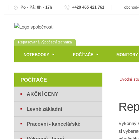
Po - Pá: 8h - 17h
+420 465 421 761
obchod@
Repasovaná výpočetní technika
NOTEBOOKY
POČÍTAČE
MONITORY
POČÍTAČE
Úvodní str
AKČNÍ CENY
Rep
Levné základní
Výkonný s
Pracovní - kancelářské
si vybere
Výkonné - herní
náročného