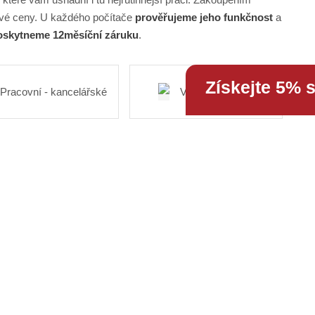
vé ceny. U každého počítače
prověřujeme jeho funkčnost
a
skytneme 12měsíční záruku
.
Získejte 5% 
Pracovní - kancelářské
Výkonné - herní