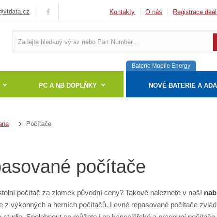
vtdata.cz
Kontakty
O nás
Registrace deal
Baterie Mobile Energy
PC A NB DOPLŇKY
NOVÉ BATERIE A AD
Počítače
ana
asované počítače
tolní počítač za zlomek původní ceny? Takové naleznete v naší
nab
te z
výkonných a herních počítačů
.
Levné repasované počítače
zvlád
 studia. Spolehnout se můžete i na
kancelářské a pracovní počítače