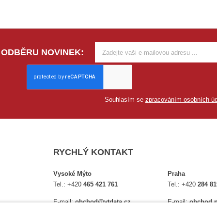
 ODBĚRU NOVINEK:
Souhlasím se
zpracováním osobních úd
RYCHLÝ KONTAKT
Vysoké Mýto
Praha
Tel.:
+420
465 421 761
Tel.:
+420
284 81
E-mail:
obchod@vtdata.cz
E-mail:
obchod.p
lství,