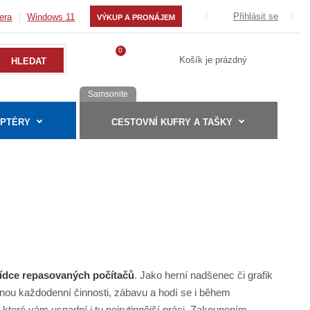
Přihlásit se
era
Windows 11
VÝKUP A PRONÁJEM
0
Košík je prázdný
Samsonite
APTÉRY
CESTOVNÍ KUFRY A TAŠKY
ídce repasovaných počítačů
. Jako herní nadšenec či grafik
nou každodenní činnosti, zábavu a hodí se i během
, které vám usnadní i tu nejrutinnější práci. Zakoupením