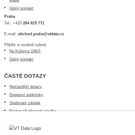
Mapa
Úplný kontakt
Praha
Tel.:
+420
284 819 771
E-mail:
obchod.praha@vtdata.cz
Přijďte si osobně vybrat:
Na Košince 106/3
Úplný kontakt
ČASTÉ DOTAZY
Nejčastější dotazy
Dopravní podmínky
Sledování zásilek
Postup při převzetí zásilky
Informace k dostupnosti zboží
Obecné informace