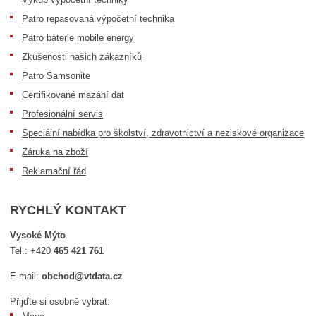
Patro repasovaná výpočetní technika
Patro baterie mobile energy
Zkušenosti našich zákazníků
Patro Samsonite
Certifikované mazání dat
Profesionální servis
Speciální nabídka pro školství, zdravotnictví a neziskové organizace
Záruka na zboží
Reklamační řád
RYCHLÝ KONTAKT
Vysoké Mýto
Tel.:
+420
465 421 761
E-mail:
obchod@vtdata.cz
Přijďte si osobně vybrat: