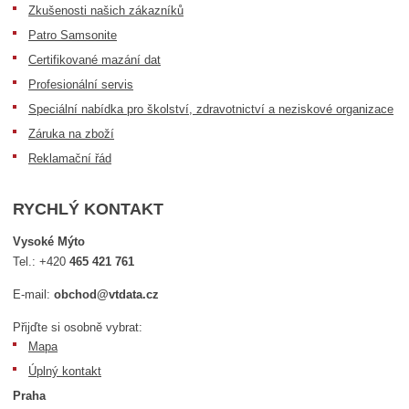
Zkušenosti našich zákazníků
Patro Samsonite
Certifikované mazání dat
Profesionální servis
Speciální nabídka pro školství, zdravotnictví a neziskové organizace
Záruka na zboží
Reklamační řád
RYCHLÝ KONTAKT
Vysoké Mýto
Tel.:
+420
465 421 761
E-mail:
obchod@vtdata.cz
Přijďte si osobně vybrat:
Mapa
Úplný kontakt
Praha