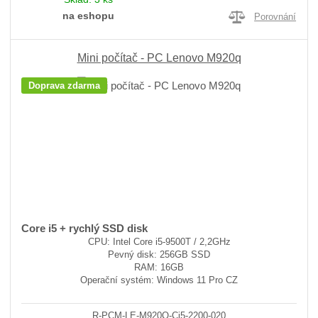
na eshopu
Porovnání
Mini počítač - PC Lenovo M920q
Doprava zdarma
Core i5 + rychlý SSD disk
CPU: Intel Core i5-9500T / 2,2GHz
Pevný disk: 256GB SSD
RAM: 16GB
Operační systém: Windows 11 Pro CZ
R-PCM-LE-M920Q-Ci5-2200-020