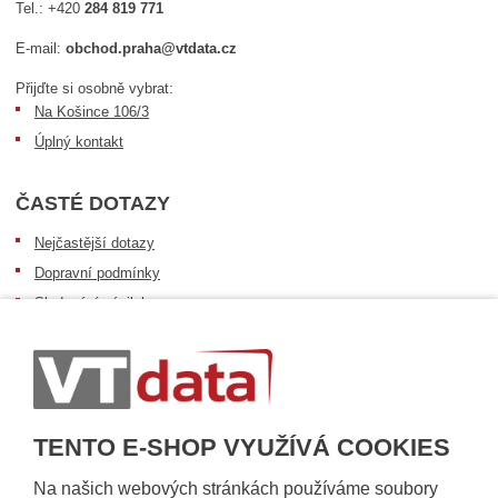
Tel.:
+420
284 819 771
E-mail:
obchod.praha@vtdata.cz
Přijďte si osobně vybrat:
Na Košince 106/3
Úplný kontakt
ČASTÉ DOTAZY
Nejčastější dotazy
Dopravní podmínky
Sledování zásilek
Postup při převzetí zásilky
Informace k dostupnosti zboží
Obecné informace
TENTO E-SHOP VYUŽÍVÁ COOKIES
Na našich webových stránkách používáme soubory