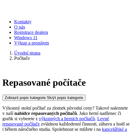
Kontakty
O nás
Registrace dealera
Windows 11
Výkup a pronájem
Úvodní strana
Počítače
Repasované počítače
Zobrazit popis kategorie
Skrýt popis kategorie
Výkonný stolní počítač za zlomek původní ceny? Takové naleznete
v naší
nabídce repasovaných počítačů
. Jako herní nadšenec či
grafik si vyberete z
výkonných a herních počítačů
.
Levné
repasované počítače
zvládnou každodenní činnosti, zábavu a hodí se
i během náročného studia. Spolehnout se můžete i na
kancelářské a