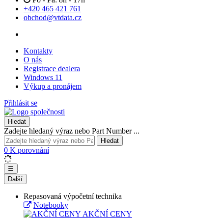
+420 465 421 761
obchod@vtdata.cz
Kontakty
O nás
Registrace dealera
Windows 11
Výkup a pronájem
Přihlásit se
Hledat
Zadejte hledaný výraz nebo Part Number ...
Hledat
0
K porovnání
☰
Další
Repasovaná výpočetní technika
Notebooky
AKČNÍ CENY