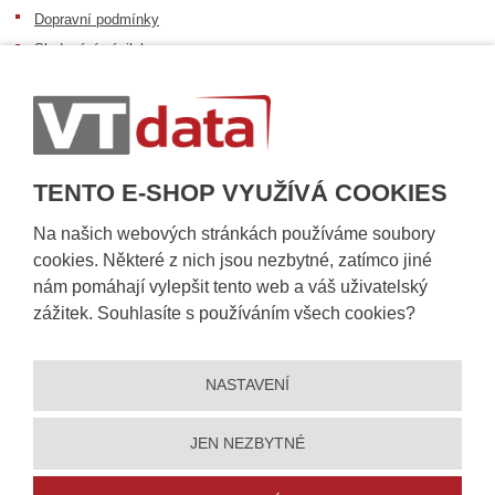
Dopravní podmínky
Sledování zásilek
Postup při převzetí zásilky
Informace k dostupnosti zboží
Obecné informace
TENTO E-SHOP VYUŽÍVÁ COOKIES
Na našich webových stránkách používáme soubory
cookies. Některé z nich jsou nezbytné, zatímco jiné
nám pomáhají vylepšit tento web a váš uživatelský
zážitek. Souhlasíte s používáním všech cookies?
NASTAVENÍ
© 2026, VT DATA, a.s.
Prohlášení o přístupnosti
|
Ochrana osobních údajů
|
Mapa stránek
|
|
Nastavení cookies
JEN NEZBYTNÉ
Vytvořila
eBRÁNA