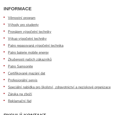
INFORMACE
Věrnostní program
Výhody pro studenty
Pronájem výpočetní techniky
Výkup výpočetní techniky
Patro repasovaná výpočetní technika
Patro baterie mobile energy
Zkušenosti našich zákazníků
Patro Samsonite
Certifikované mazání dat
Profesionální servis
Speciální nabídka pro školství, zdravotnictví a neziskové organizace
Záruka na zboží
Reklamační řád