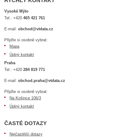
RYCHLÝ KONTAKT
Vysoké Mýto
Tel.:
+420
465 421 761
E-mail:
obchod@vtdata.cz
Přijďte si osobně vybrat:
Mapa
Úplný kontakt
Praha
Tel.:
+420
284 819 771
E-mail:
obchod.praha@vtdata.cz
Přijďte si osobně vybrat:
Na Košince 106/3
Úplný kontakt
ČASTÉ DOTAZY
Nejčastější dotazy