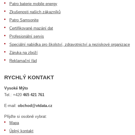
Patro baterie mobile energy
Zkušenosti našich zákazníků
Patro Samsonite
Certifikované mazání dat
Profesionální servis
Speciální nabídka pro školství, zdravotnictví a neziskové organizace
Záruka na zboží
Reklamační řád
RYCHLÝ KONTAKT
Vysoké Mýto
Tel.:
+420
465 421 761
E-mail:
obchod@vtdata.cz
Přijďte si osobně vybrat:
Mapa
Úplný kontakt