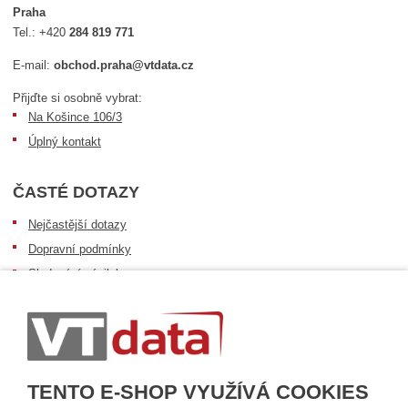
Praha
Tel.:
+420
284 819 771
E-mail:
obchod.praha@vtdata.cz
Přijďte si osobně vybrat:
Na Košince 106/3
Úplný kontakt
ČASTÉ DOTAZY
Nejčastější dotazy
Dopravní podmínky
Sledování zásilek
Postup při převzetí zásilky
Informace k dostupnosti zboží
Obecné informace
TENTO E-SHOP VYUŽÍVÁ COOKIES